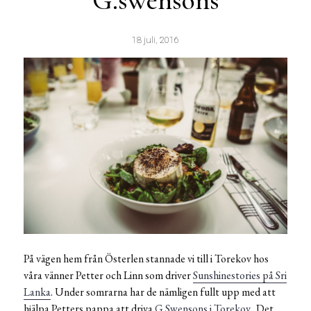
G.swensons
18 juli, 2016
På vägen hem från Österlen stannade vi till i Torekov hos
våra vänner Petter och Linn som driver
Sunshinestories på Sri
Lanka
. Under somrarna har de nämligen fullt upp med att
hjälpa Petters pappa att driva
G.Swensons i Torekov
. Det