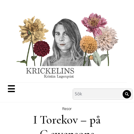
Skip
to
content
☰
Search
Sö
for:
Resor
I Torekov – på