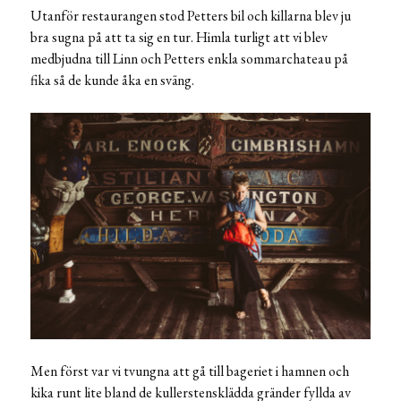
Utanför restaurangen stod Petters bil och killarna blev ju
bra sugna på att ta sig en tur. Himla turligt att vi blev
medbjudna till Linn och Petters enkla sommarchateau på
fika så de kunde åka en sväng.
Men först var vi tvungna att gå till bageriet i hamnen och
kika runt lite bland de kullerstensklädda gränder fyllda av