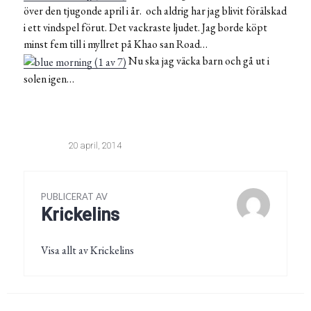
över den tjugonde april i år. och aldrig har jag blivit förälskad
i ett vindspel förut. Det vackraste ljudet. Jag borde köpt
minst fem till i myllret på Khao san Road…
Nu ska jag väcka barn och gå ut i
solen igen…
20 april, 2014
PUBLICERAT AV
Krickelins
Visa allt av Krickelins
Inläggsnavigering