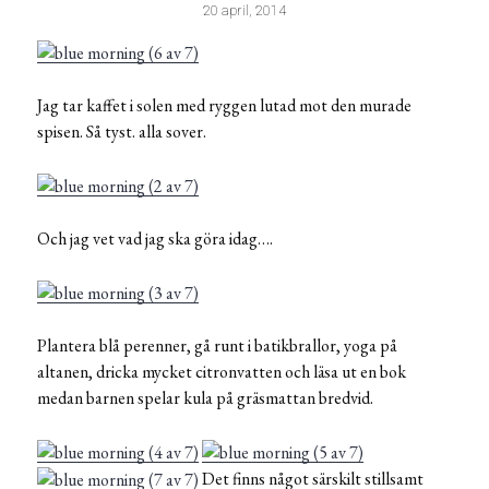
20 april, 2014
Jag tar kaffet i solen med ryggen lutad mot den murade
spisen. Så tyst. alla sover.
Och jag vet vad jag ska göra idag….
Plantera blå perenner, gå runt i batikbrallor, yoga på
altanen, dricka mycket citronvatten och läsa ut en bok
medan barnen spelar kula på gräsmattan bredvid.
Det finns något särskilt stillsamt