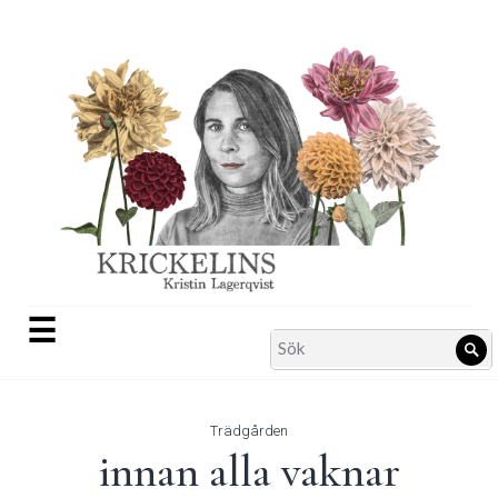
Skip
to
content
☰
Search
Sö
for:
Trädgården
innan alla vaknar