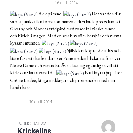
16 april, 2014
Blev påmind.
Det var den där
varma junikvällen förra sommaren och vi hade precis lämnat
Giverny och Monets trädgård med rosdoft i färskt minne
och kärlek i magen. Med en smak av söta körsbär och varma
kyssar i munnen.
Självklart köpte vi ett lås och
låste fast vår kärlek där över Seine medan blickarna for över
Notre Dame och varandra. Även fast jag egentligen vill att
kärleken ska få vara fri…
Nu längtar jag efter
Crème Brulée, långa middagar och promenader med min
hand i hans.
16 april, 2014
PUBLICERAT AV
Krickelins