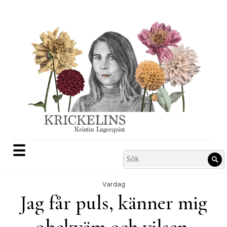
Skip
to
content
☰
Search
Sö
for:
Vardag
Jag får puls, känner mig