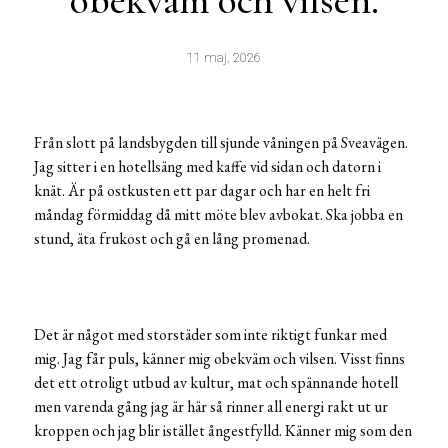
obekväm och vilsen.
11 maj, 2026
Från slott på landsbygden till sjunde våningen på Sveavägen.
Jag sitter i en hotellsäng med kaffe vid sidan och datorn i
knät. Är på ostkusten ett par dagar och har en helt fri
måndag förmiddag då mitt möte blev avbokat. Ska jobba en
stund, äta frukost och gå en lång promenad.
Det är något med storstäder som inte riktigt funkar med
mig. Jag får puls, känner mig obekväm och vilsen. Visst finns
det ett otroligt utbud av kultur, mat och spännande hotell
men varenda gång jag är här så rinner all energi rakt ut ur
kroppen och jag blir istället ångestfylld. Känner mig som den