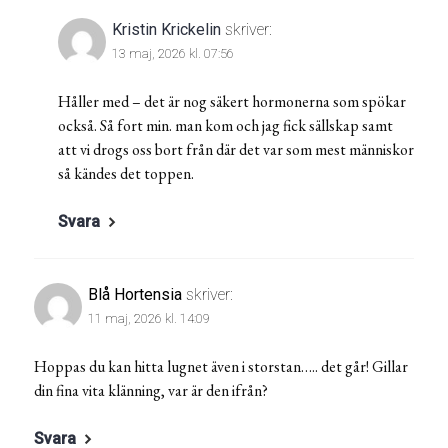
Kristin Krickelin
skriver:
13 maj, 2026 kl. 07:56
Håller med – det är nog säkert hormonerna som spökar
också. Så fort min. man kom och jag fick sällskap samt
att vi drogs oss bort från där det var som mest människor
så kändes det toppen.
Svara
Blå Hortensia
skriver:
11 maj, 2026 kl. 14:09
Hoppas du kan hitta lugnet även i storstan….. det går! Gillar
din fina vita klänning, var är den ifrån?
Svara