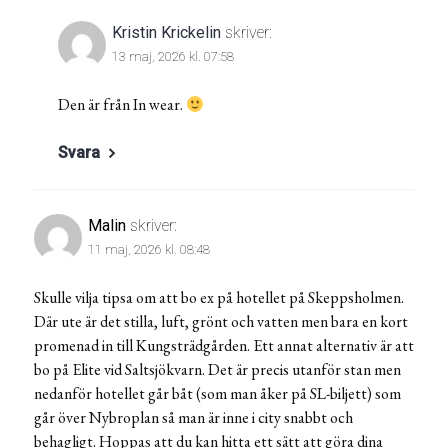
Kristin Krickelin
skriver:
13 maj, 2026 kl. 07:58
Den är från In wear.
Svara
Malin
skriver:
11 maj, 2026 kl. 08:48
Skulle vilja tipsa om att bo ex på hotellet på Skeppsholmen.
Där ute är det stilla, luft, grönt och vatten men bara en kort
promenad in till Kungsträdgården. Ett annat alternativ är att
bo på Elite vid Saltsjökvarn. Det är precis utanför stan men
nedanför hotellet går båt (som man åker på SL-biljett) som
går över Nybroplan så man är inne i city snabbt och
behagligt. Hoppas att du kan hitta ett sätt att göra dina