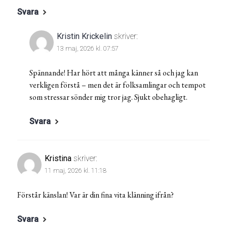
Svara
Kristin Krickelin
skriver:
13 maj, 2026 kl. 07:57
Spännande! Har hört att många känner så och jag kan
verkligen förstå – men det är folksamlingar och tempot
som stressar sönder mig tror jag. Sjukt obehagligt.
Svara
Kristina
skriver:
11 maj, 2026 kl. 11:18
Förstår känslan! Var är din fina vita klänning ifrån?
Svara