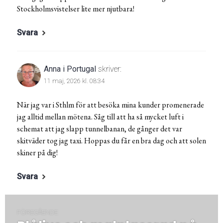
Stockholmsvistelser lite mer njutbara!
Svara
Anna i Portugal
skriver:
11 maj, 2026 kl. 08:34
När jag var i Sthlm för att besöka mina kunder promenerade
jag alltid mellan mötena. Såg till att ha så mycket luft i
schemat att jag slapp tunnelbanan, de gånger det var
skitväder tog jag taxi. Hoppas du får en bra dag och att solen
skiner på dig!
Svara
Inläggsnavigering
FÖREGÅENDE