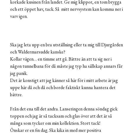
korkade kusinen från landet. Ge mig klippor, en tom brygga
och ett öppet hav, tack. Så mitt nervsystem kan komma ner i
varv igen.
Ska jag leta upp en bra utställning eller ta mig till Djurgården
och Waldermarsudde kanske?
Kollar vägen… en timme att gå. Bättre än att ta sig ner i
någon tunnelbana för då måste jag typ ha sällskap annars får
jag panik.
Det är konstigt att jag känner så här för i mitt arbete är jag
uppe här då och då och borde faktiskt kunna hantera det
bättre.
Från det ena till det andra. Lanseringen denna söndag gick
toppen och jag är så tacksam och glas över att det är så
många som tycker om min kollektion. Stort tack!
Önskar er en fin dag. Ska kika in med mer positiva