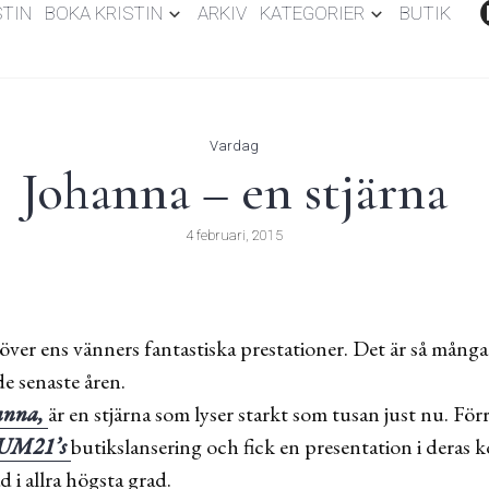
STIN
BOKA KRISTIN
ARKIV
KATEGORIER
BUTIK
Vardag
Johanna – en stjärna
4 februari, 2015
t över ens vänners fantastiska prestationer. Det är så många
e senaste åren.
hanna,
är en stjärna som lyser starkt som tusan just nu. För
RUM21’s
butikslansering och fick en presentation i deras 
 i allra högsta grad.