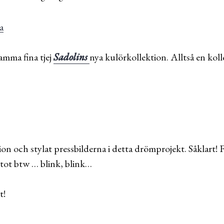
amma fina tjej
Sadolins
nya kulörkollektion. Alltså en koll
on och stylat pressbilderna i detta drömprojekt. Såklart! 
fotot btw … blink, blink…
t!