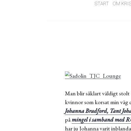
START
OM KRI
Man blir såklart väldigt stol
kvinnor som korsat min väg d
Johanna Bradford, Tant Jo
på
mingel i samband med 
har ju Johanna varit inblandad