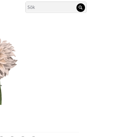
Search
Sök
for: