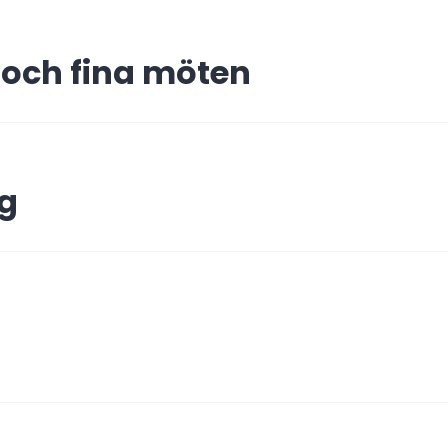
ing
 och fina möten
gg