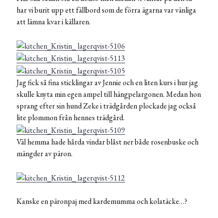
har vi burit upp ett fällbord som de förra ägarna var vänliga
att lämna kvar i källaren.
Jag fick så fina sticklingar av Jennie och en liten kurs i hur jag
skulle knyta min egen ampel till hängpelargonen. Medan hon
sprang efter sin hund Zeke i trädgården plockade jag också
lite plommon från hennes trädgård.
Väl hemma hade hårda vindar blåst ner både rosenbuske och
mängder av päron.
Kanske en päronpaj med kardemumma och kolatäcke…?