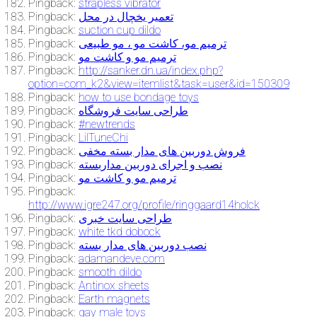
Pingback:
strapless vibrator
Pingback:
تعمیر یخچال در محل
Pingback:
suction cup dildo
Pingback:
ترمیم مو، کاشت مو ، مو طبیعی
Pingback:
ترمیم مو و کاشت مو
Pingback:
http://sanker.dn.ua/index.php?
option=com_k2&view=itemlist&task=user&id=150309
Pingback:
how to use bondage toys
Pingback:
طراحی سایت فروشگاه
Pingback:
#newtrends
Pingback:
LilTuneChi
Pingback:
فروش دوربین های مدار بسته مخفی
Pingback:
نصب و اجرای دوربین مداربسته
Pingback:
ترمیم مو و کاشت مو
Pingback:
http://www.igre247.org/profile/ringgaard14holck
Pingback:
طراحی سایت خبری
Pingback:
white tkd dobock
Pingback:
نصب دوربین های مدار بسته
Pingback:
adamandeve.com
Pingback:
smooth dildo
Pingback:
Antinox sheets
Pingback:
Earth magnets
Pingback:
gay male toys