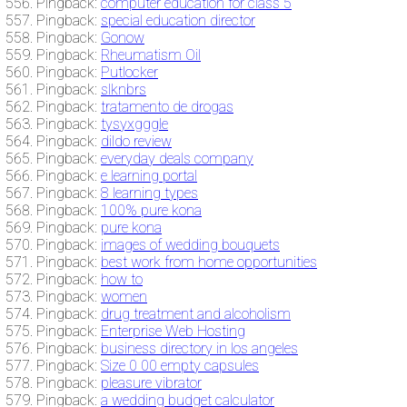
Pingback:
computer education for class 5
Pingback:
special education director
Pingback:
Gonow
Pingback:
Rheumatism Oil
Pingback:
Putlocker
Pingback:
slknbrs
Pingback:
tratamento de drogas
Pingback:
tysyxgggle
Pingback:
dildo review
Pingback:
everyday deals company
Pingback:
e learning portal
Pingback:
8 learning types
Pingback:
100% pure kona
Pingback:
pure kona
Pingback:
images of wedding bouquets
Pingback:
best work from home opportunities
Pingback:
how to
Pingback:
women
Pingback:
drug treatment and alcoholism
Pingback:
Enterprise Web Hosting
Pingback:
business directory in los angeles
Pingback:
Size 0 00 empty capsules
Pingback:
pleasure vibrator
Pingback:
a wedding budget calculator