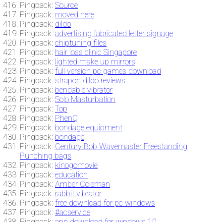
Pingback:
Source
Pingback:
moved here
Pingback:
dildo
Pingback:
advertising fabricated letter signage
Pingback:
chiptuning files
Pingback:
hair loss clinic Singapore
Pingback:
lighted make up mirrors
Pingback:
full version pc games download
Pingback:
strapon dildo reviews
Pingback:
bendable vibrator
Pingback:
Solo Masturbation
Pingback:
Top
Pingback:
PhenQ
Pingback:
bondage equipment
Pingback:
bondage
Pingback:
Century Bob Wavemaster Freestanding
Punching bags
Pingback:
kinogomovie
Pingback:
education
Pingback:
Amber Coleman
Pingback:
rabbit vibrator
Pingback:
free download for pc windows
Pingback:
#acservice
Pingback:
app download for windows 10