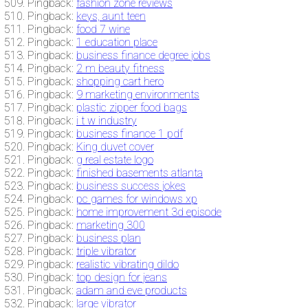
Pingback:
fashion zone reviews
Pingback:
keys, aunt teen
Pingback:
food 7 wine
Pingback:
1 education place
Pingback:
business finance degree jobs
Pingback:
2 m beauty fitness
Pingback:
shopping cart hero
Pingback:
9 marketing environments
Pingback:
plastic zipper food bags
Pingback:
i t w industry
Pingback:
business finance 1 pdf
Pingback:
King duvet cover
Pingback:
g real estate logo
Pingback:
finished basements atlanta
Pingback:
business success jokes
Pingback:
pc games for windows xp
Pingback:
home improvement 3d episode
Pingback:
marketing 300
Pingback:
business plan
Pingback:
triple vibrator
Pingback:
realistic vibrating dildo
Pingback:
top design for jeans
Pingback:
adam and eve products
Pingback:
large vibrator