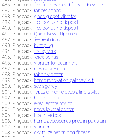
Pingback:
free full download for windows pc
Pingback:
ranger school
Pingback:
glass g spot vibrator
Pingback:
free bonus no deposit
Pingback:
free bonus no deposit
Pingback:
Quick News Updates
Pingback:
feel real dildo
Pingback:
butt plug
Pingback:
the sylvers
Pingback:
forex bonus
Pingback:
vibrator for beginners
Pingback:
megogoserial.ru
Pingback:
rabbit vibrator
Pingback:
home renovation gainesville fl
Pingback:
seo agency
Pingback:
types of home decorating styles
Pingback:
health 1 care
Pingback:
e-real estate pty ltd
Pingback:
news journal center
Pingback:
health videos
Pingback:
home accessories price in pakistan
Pingback:
vibrator
Pingback:
g-vitalize health and fitness