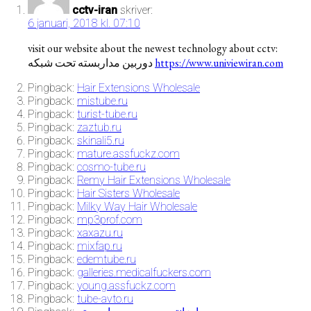
cctv-iran
skriver:
6 januari, 2018 kl. 07:10
visit our website about the newest technology about cctv:
دوربین مداربسته تحت شبکه
https://www.univiewiran.com
Pingback:
Hair Extensions Wholesale
Pingback:
mistube.ru
Pingback:
turist-tube.ru
Pingback:
zaztub.ru
Pingback:
skinali5.ru
Pingback:
mature.assfuckz.com
Pingback:
cosmo-tube.ru
Pingback:
Remy Hair Extensions Wholesale
Pingback:
Hair Sisters Wholesale
Pingback:
Milky Way Hair Wholesale
Pingback:
mp3prof.com
Pingback:
xaxazu.ru
Pingback:
mixfap.ru
Pingback:
edemtube.ru
Pingback:
galleries.medicalfuckers.com
Pingback:
young.assfuckz.com
Pingback:
tube-avto.ru