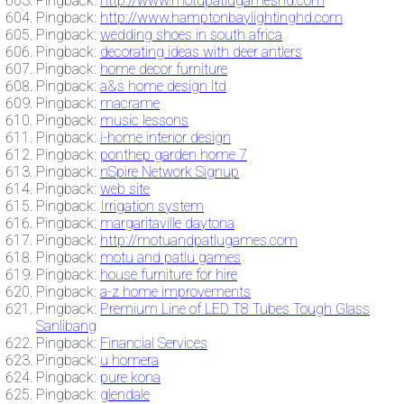
Pingback:
http://www.motupatlugameshd.com
Pingback:
http://www.hamptonbaylightinghd.com
Pingback:
wedding shoes in south africa
Pingback:
decorating ideas with deer antlers
Pingback:
home decor furniture
Pingback:
a&s home design ltd
Pingback:
macrame
Pingback:
music lessons
Pingback:
i-home interior design
Pingback:
ponthep garden home 7
Pingback:
nSpire Network Signup
Pingback:
web site
Pingback:
Irrigation system
Pingback:
margaritaville daytona
Pingback:
http://motuandpatlugames.com
Pingback:
motu and patlu games
Pingback:
house furniture for hire
Pingback:
a-z home improvements
Pingback:
Premium Line of LED T8 Tubes Tough Glass
Sanlibang
Pingback:
Financial Services
Pingback:
u homera
Pingback:
pure kona
Pingback:
glendale