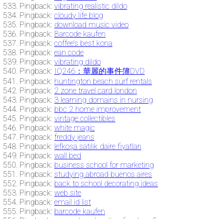
Pingback:
vibrating realistic dildo
Pingback:
cloudy life blog
Pingback:
download music video
Pingback:
Barcode kaufen
Pingback:
coffee’s best kona
Pingback:
ean code
Pingback:
vibrating dildo
Pingback:
IQ246：華麗的事件簿DVD
Pingback:
huntington beach surf rentals
Pingback:
2 zone travel card london
Pingback:
3 learning domains in nursing
Pingback:
bbc 2 home improvement
Pingback:
vintage collectibles
Pingback:
white magic
Pingback:
freddy jeans
Pingback:
lefkoşa satılık daire fiyatları
Pingback:
wall bed
Pingback:
business school for marketing
Pingback:
studying abroad buenos aires
Pingback:
back to school decorating ideas
Pingback:
web site
Pingback:
email id list
Pingback:
barcode kaufen