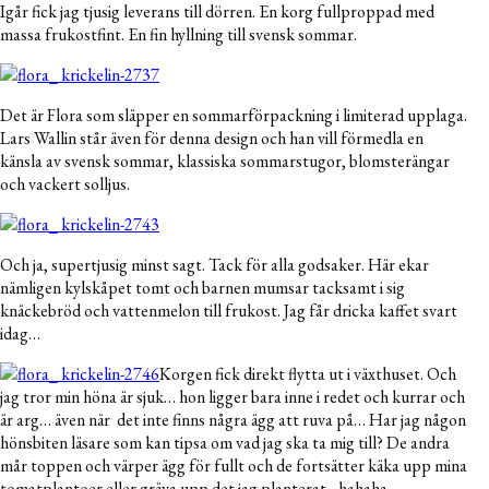
Igår fick jag tjusig leverans till dörren. En korg fullproppad med
massa frukostfint. En fin hyllning till svensk sommar.
Det är Flora som släpper en sommarförpackning i limiterad upplaga.
Lars Wallin står även för denna design och han vill förmedla en
känsla av svensk sommar, klassiska sommarstugor, blomsterängar
och vackert solljus.
Och ja, supertjusig minst sagt. Tack för alla godsaker. Här ekar
nämligen kylskåpet tomt och barnen mumsar tacksamt i sig
knäckebröd och vattenmelon till frukost. Jag får dricka kaffet svart
idag…
Korgen fick direkt flytta ut i växthuset. Och
jag tror min höna är sjuk… hon ligger bara inne i redet och kurrar och
är arg… även när det inte finns några ägg att ruva på… Har jag någon
hönsbiten läsare som kan tipsa om vad jag ska ta mig till? De andra
mår toppen och värper ägg för fullt och de fortsätter käka upp mina
tomatplantoer eller gräva upp det jag planterat…hahaha…