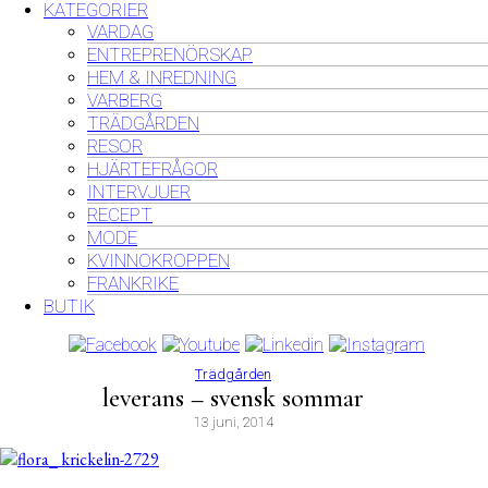
KATEGORIER
VARDAG
ENTREPRENÖRSKAP
HEM & INREDNING
VARBERG
TRÄDGÅRDEN
RESOR
HJÄRTEFRÅGOR
INTERVJUER
RECEPT
MODE
KVINNOKROPPEN
FRANKRIKE
BUTIK
Trädgården
leverans – svensk sommar
13 juni, 2014