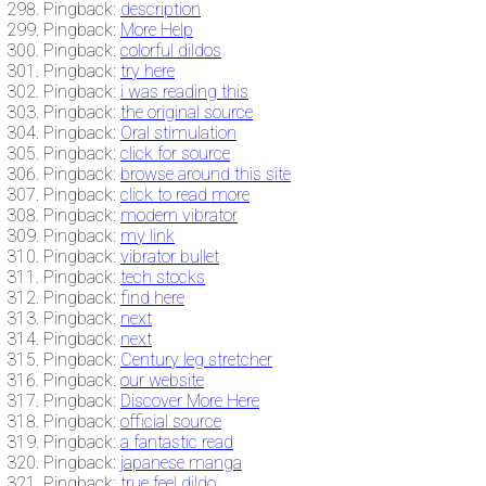
Pingback:
description
Pingback:
More Help
Pingback:
colorful dildos
Pingback:
try here
Pingback:
i was reading this
Pingback:
the original source
Pingback:
Oral stimulation
Pingback:
click for source
Pingback:
browse around this site
Pingback:
click to read more
Pingback:
modern vibrator
Pingback:
my link
Pingback:
vibrator bullet
Pingback:
tech stocks
Pingback:
find here
Pingback:
next
Pingback:
next
Pingback:
Century leg stretcher
Pingback:
our website
Pingback:
Discover More Here
Pingback:
official source
Pingback:
a fantastic read
Pingback:
japanese manga
Pingback:
true feel dildo