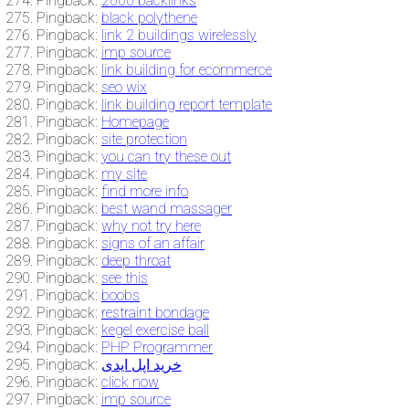
Pingback:
2000 backlinks
Pingback:
black polythene
Pingback:
link 2 buildings wirelessly
Pingback:
imp source
Pingback:
link building for ecommerce
Pingback:
seo wix
Pingback:
link building report template
Pingback:
Homepage
Pingback:
site protection
Pingback:
you can try these out
Pingback:
my site
Pingback:
find more info
Pingback:
best wand massager
Pingback:
why not try here
Pingback:
signs of an affair
Pingback:
deep throat
Pingback:
see this
Pingback:
boobs
Pingback:
restraint bondage
Pingback:
kegel exercise ball
Pingback:
PHP Programmer
Pingback:
خرید اپل ایدی
Pingback:
click now
Pingback:
imp source