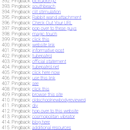
Pingback:
pickupkingz
Pingback:
southbeach
Pingback:
clit stimulation
Pingback:
Rabbit wand attachment
Pingback:
Check Out Your URL
Pingback:
pop over to these guys
Pingback:
magic touch
Pingback:
click this
Pingback:
website link
Pingback:
informative post
Pingback:
tubepatrol
Pingback:
official statement
Pingback:
tubepatrol.net
Pingback:
click here now
Pingback:
use this link
Pingback:
see
Pingback:
click this
Pingback:
browse this site
Pingback:
oldschoolnewbodyreviewed
Pingback:
diy
Pingback:
hop over to this website
Pingback:
cosmopolitan vibrator
Pingback:
blog here
Pingback:
additional resources