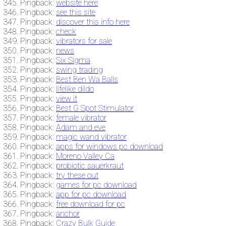
Pingback:
website here
Pingback:
see this site
Pingback:
discover this info here
Pingback:
check
Pingback:
vibrators for sale
Pingback:
news
Pingback:
Six Sigma
Pingback:
swing trading
Pingback:
Best Ben Wa Balls
Pingback:
lifelike dildo
Pingback:
view it
Pingback:
Best G Spot Stimulator
Pingback:
female vibrator
Pingback:
Adam and eve
Pingback:
magic wand vibrator
Pingback:
apps for windows pc download
Pingback:
Moreno Valley Ca
Pingback:
probiotic sauerkraut
Pingback:
try these out
Pingback:
games for pc download
Pingback:
app for pc download
Pingback:
free download for pc
Pingback:
anchor
Pingback:
Crazy Bulk Guide