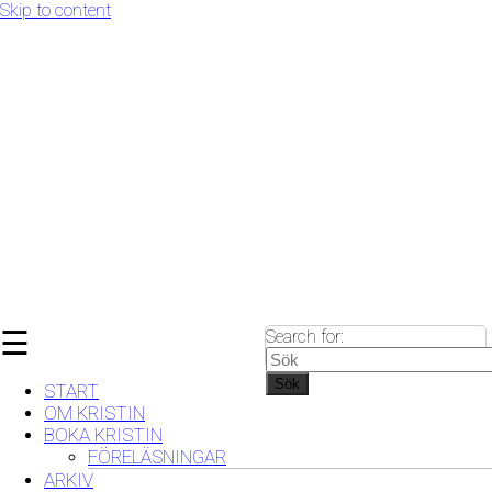
Skip to content
☰
Search for:
Sök
START
OM KRISTIN
BOKA KRISTIN
FÖRELÄSNINGAR
ARKIV