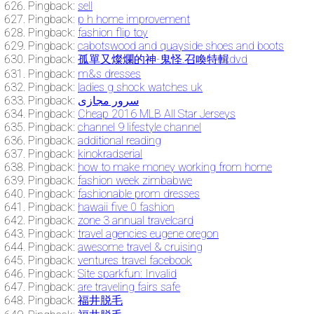
Pingback:
sell
Pingback:
p h home improvement
Pingback:
fashion flip toy
Pingback:
cabotswood and quayside shoes and boots
Pingback:
孤單又燦爛的神-鬼怪.召喚特輯dvd
Pingback:
m&s dresses
Pingback:
ladies g shock watches uk
Pingback:
سرور مجازی
Pingback:
Cheap 2016 MLB All Star Jerseys
Pingback:
channel 9 lifestyle channel
Pingback:
additional reading
Pingback:
kinokradserial
Pingback:
how to make money working from home
Pingback:
fashion week zimbabwe
Pingback:
fashionable prom dresses
Pingback:
hawaii five 0 fashion
Pingback:
zone 3 annual travelcard
Pingback:
travel agencies eugene oregon
Pingback:
awesome travel & cruising
Pingback:
ventures travel facebook
Pingback:
Site sparkfun: Invalid
Pingback:
are traveling fairs safe
Pingback:
福井脱毛