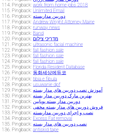
Pingback:
work from home jobs 2018
Pingback:
Unlimited Email
Pingback:
دوربین مداربسته
Pingback:
Andrew Wright Attorney Maine
Pingback:
runway news
Pingback:
Band
Pingback:
מדריכי צילום
Pingback:
ultrasonic facial machine
Pingback:
fall fashion sale
Pingback:
fall fashion sale
Pingback:
fall fashion sale
Pingback:
Florida Resident Database
Pingback:
동화세상에듀코
Pingback:
tibia e fibula
Pingback:
usuwanie dpf
Pingback:
آموزش نصب دوربین های مدار بسته
Pingback:
بهترین مارک دوربین مدار بسته
Pingback:
دوربین مدار بسته پویابین
Pingback:
فروش دوربین های مدار بسته مخفی
Pingback:
نصب و اجرای دوربین مداربسته
Pingback:
Excess Fat removal
Pingback:
نصب دوربین های مدار بسته
Pingback:
antiskid tape