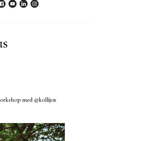
us
 workshop med @kollijox