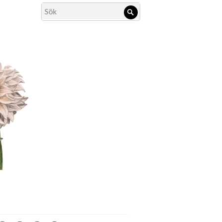
Search
Sök
for: