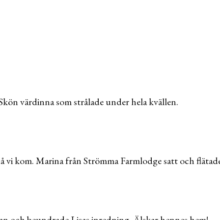
 Skön värdinna som strålade under hela kvällen.
å vi kom. Marina från Strömma Farmlodge satt och flätade
an och beundrade Lisas inredning. Älskar hennes hem!