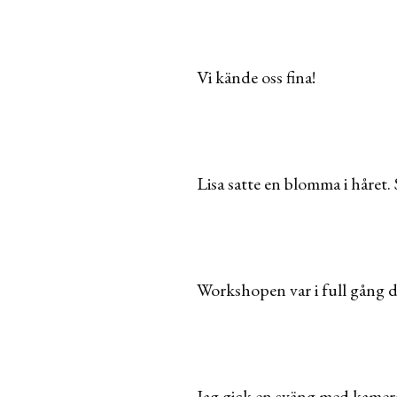
Vi kände oss fina!
Lisa satte en blomma i håret.
Workshopen var i full gång d
Jag gick en sväng med kamer