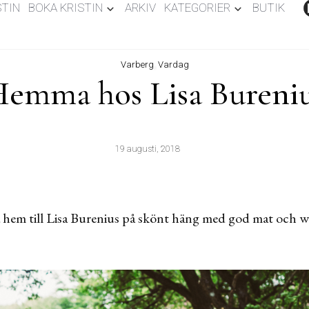
STIN
BOKA KRISTIN
ARKIV
KATEGORIER
BUTIK
Varberg
,
Vardag
emma hos Lisa Bureni
19 augusti, 2018
na hem till Lisa Burenius på skönt häng med god mat och