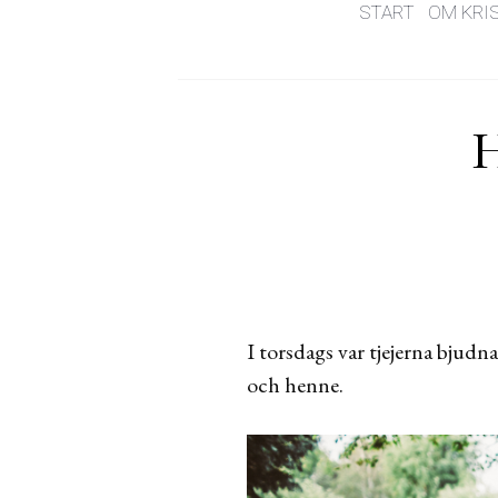
START
OM KRI
H
I torsdags var tjejerna bjud
och henne.