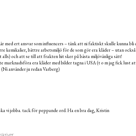
är med ert ansvar som influencers – tänk att ni faktiskt skulle kunna bli d
e kemikalier, bättre arbetsmiljö för de som gör era kläder – utan också 
alls) och att se till att frakten hit sker på bästa miljövänliga sätt!
nte marknadsföra era kläder med bilder tagna i USA (t o m jag fick lust at
? (Ni använder ju redan Varberg)
l ska vi jobba. tack för peppande ord. Ha en bra dag, Kristin
skriver: