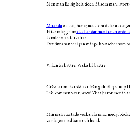
Men man lär sig hela tiden. Så som man i stort 
Miranda
och jag har ägnat stora delar av dage
Efter inlägg som
det här där man får en ordent
kanaler man förvaltar.
Det finns sannerligen många branscher som be
Vi kan bli bättre. Vi ska bli bättre.
Gräsmattan har skiftat från gult till grönt på 
248 kommentarer, wow! Vissa berör mer än and
Min man startade veckan hemma med jobbdatorn 
vardagen med barn och hund.