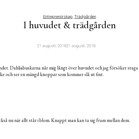
Entreprenörskap
,
Trädgården
I huvudet & trädgården
21 augusti, 2018
21 augusti, 2018
andet. Dahliabuskarna når mig långt över huvudet och jag försöker staga
ke och ser en mängd knoppar som kommer slå ut fint.
ckså nu när allt står i blom. Knappt man kan ta sig fram mellan dem.