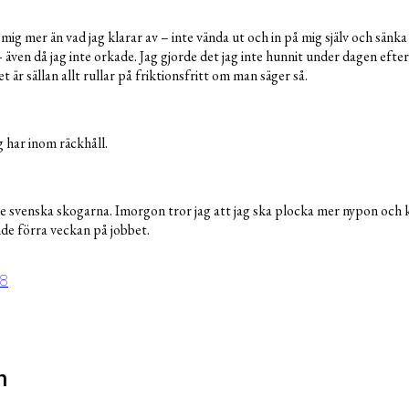
 mig mer än vad jag klarar av – inte vända ut och in på mig själv och sänka
– även då jag inte orkade. Jag gjorde det jag inte hunnit under dagen efter
 är sällan allt rullar på friktionsfritt om man säger så.
g har inom räckhåll.
 de svenska skogarna. Imorgon tror jag att jag ska plocka mer nypon oc
de förra veckan på jobbet.
18
n