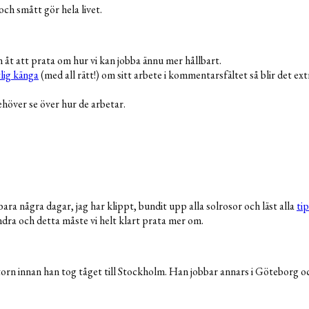
och smått gör hela livet.
n åt att prata om hur vi kan jobba ännu mer hållbart.
lig känga
(med all rätt!) om sitt arbete i kommentarsfältet så blir det ext
höver se över hur de arbetar.
bara några dagar, jag har klippt, bundit upp alla solrosor och läst alla
tip
ra och detta måste vi helt klart prata mer om.
innan han tog tåget till Stockholm. Han jobbar annars i Göteborg och v