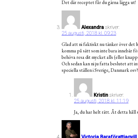
Det där receptet får du gärna lägga ut!
Alexandra
skriver:
25 augusti, 2018 kl. 09:23
Glad att ni faktiskt nu tänker över det h
komma på sätt som inte bara innebär förr
behöva resa dit mycket alls (eller knappt 
Och sedan kan ni ju fatta beslutet att i
speciella ställen i Sverige, Danmark osv
Kristin
skriver:
25 augusti, 2018 kl. 11:19
Ja, du har helt rätt. Åt detta hål
Victoria Baraförattjagvill