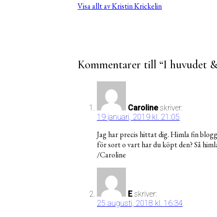
Visa allt av Kristin Krickelin
Kommentarer till “
I huvudet &
Caroline
skriver:
19 januari, 2019 kl. 21:05
Jag har precis hittat dig. Himla fin blog
för sort o vart har du köpt den? Så himla
/Caroline
E
skriver:
25 augusti, 2018 kl. 16:34