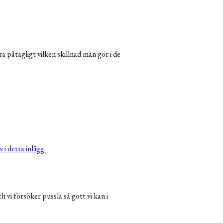
ra påtagligt vilken skillnad man gör i de
s i detta inlägg.
i försöker pussla så gott vi kan i