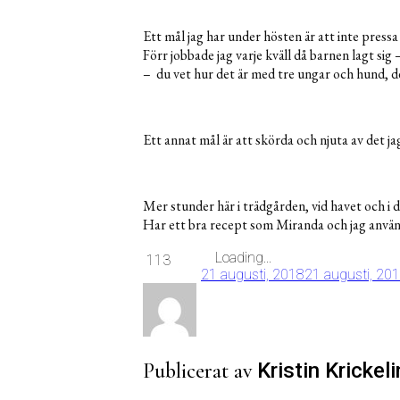
Ett mål jag har under hösten är att inte pressa
Förr jobbade jag varje kväll då barnen lagt sig 
– du vet hur det är med tre ungar och hund, det
Ett annat mål är att skörda och njuta av det ja
Mer stunder här i trädgården, vid havet och i
Har ett bra recept som Miranda och jag använ
Loading...
113
21 augusti, 2018
21 augusti, 20
Publicerat av
Kristin Krickeli