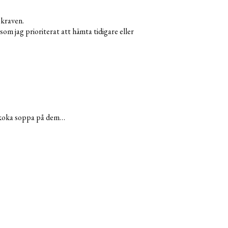
 kraven.
som jag prioriterat att hämta tidigare eller
h koka soppa på dem…