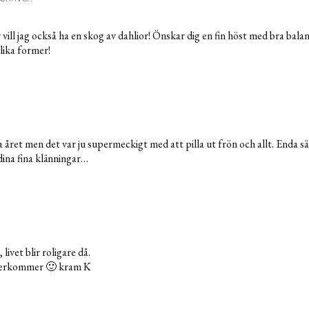
 vill jag också ha en skog av dahlior! Önskar dig en fin höst med bra balans
olika former!
året men det var ju supermeckigt med att pilla ut frön och allt. Enda s
 dina fina klänningar…
livet blir roligare då.
 återkommer 🙂 kram K