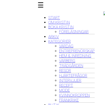
☰
START
OM KRISTIN
BOKA KRISTIN
FÖRELÄSNINGAR
ARKIV
KATEGORIER
VARDAG
ENTREPRENÖRSKAP
HEM & INREDNING
VARBERG
TRÄDGÅRDEN
RESOR
HJÄRTEFRÅGOR
INTERVJUER
RECEPT
MODE
KVINNOKROPPEN
FRANKRIKE