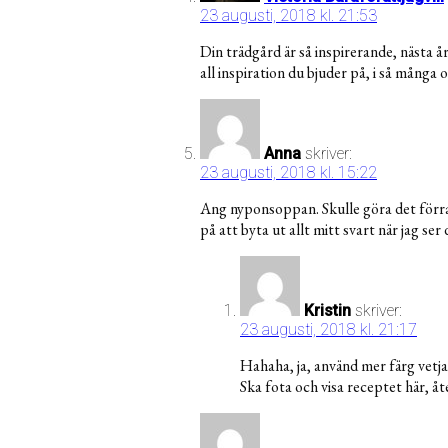
23 augusti, 2018 kl. 21:53
Din trädgård är så inspirerande, nästa år
all inspiration du bjuder på, i så många 
Anna
skriver:
23 augusti, 2018 kl. 15:22
Ang nyponsoppan. Skulle göra det förra 
på att byta ut allt mitt svart när jag ser
Kristin
skriver:
23 augusti, 2018 kl. 21:17
Hahaha, ja, använd mer färg vetja, 
Ska fota och visa receptet här,