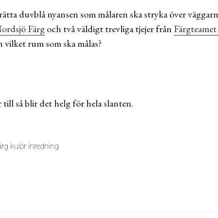
rätta duvblå nyansen som målaren ska stryka över väggarna
ordsjö Färg
och två väldigt trevliga tjejer från
Färgteamet 
h vilket rum som ska målas?
ill så blir det helg för hela slanten.
rg kulör inredning