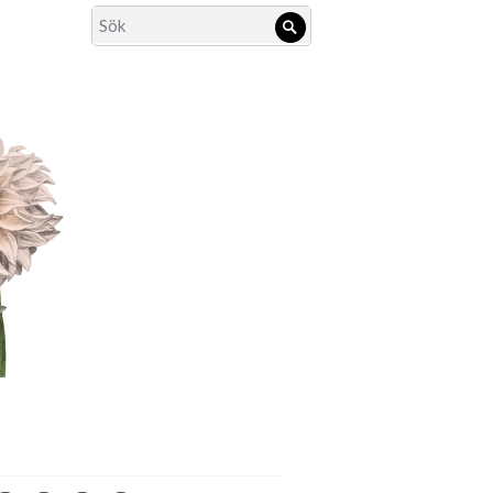
Search
Sök
for: