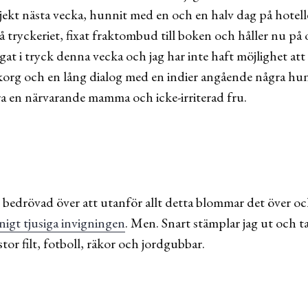
jekt nästa vecka, hunnit med en och en halv dag på hotelle
 tryckeriet, fixat fraktombud till boken och håller nu på o
egat i tryck denna vecka och jag har inte haft möjlighet att
ilkorg och en lång dialog med en indier angående några h
vara en närvarande mamma och icke-irriterad fru.
 bedrövad över att utanför allt detta blommar det över oc
igt tjusiga invigningen
. Men. Snart stämplar jag ut och t
tor filt, fotboll, räkor och jordgubbar.