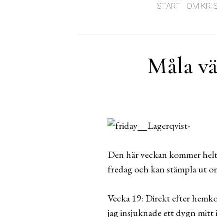
START
OM KRI
Måla vä
Den här veckan kommer helt kla
fredag och kan stämpla ut o
Vecka 19: Direkt efter hemko
jag insjuknade ett dygn mitt 