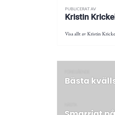
PUBLICERAT AV
Kristin Kricke
Visa allt av Kristin Kricke
Inläggsnaviger
FÖREGÅENDE
Bästa kväl
Föregående
post:
NÄSTA
Smarrigt på
Nästa