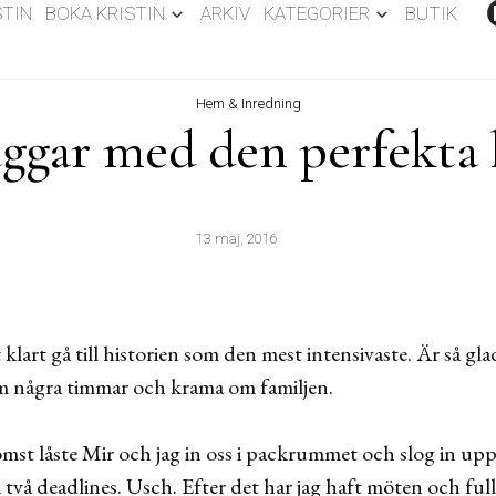
STIN
BOKA KRISTIN
ARKIV
KATEGORIER
BUTIK
Hem & Inredning
ggar med den perfekta
13 maj, 2016
rt gå till historien som den mest intensivaste. Är så glad 
m några timmar och krama om familjen.
mst låste Mir och jag in oss i packrummet och slog in up
i två deadlines. Usch. Efter det har jag haft möten och ful