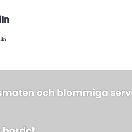
lin
lin
ing
lsmaten och blommiga serv
 bordet