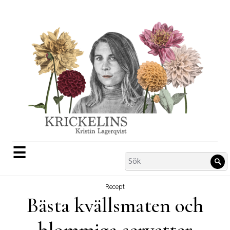
Skip
to
content
☰
Search
Sö
for:
Recept
Bästa kvällsmaten och