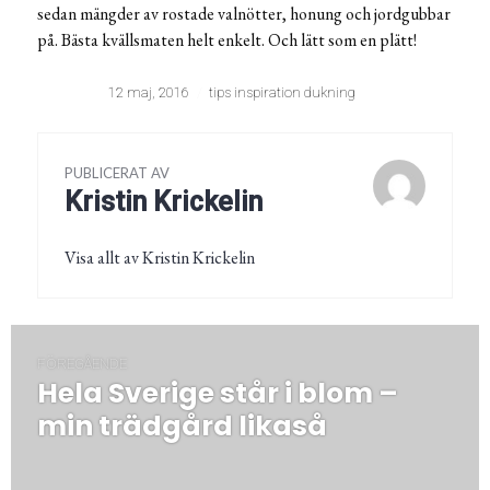
sedan mängder av rostade valnötter, honung och jordgubbar
på. Bästa kvällsmaten helt enkelt. Och lätt som en plätt!
12 maj, 2016
tips inspiration dukning
PUBLICERAT AV
Kristin Krickelin
Visa allt av Kristin Krickelin
Inläggsnavigering
FÖREGÅENDE
Hela Sverige står i blom –
Föregående
post:
min trädgård likaså