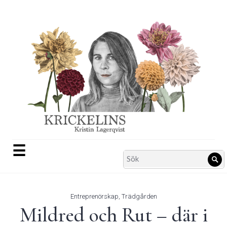
Skip
to
content
☰
Search
Sö
for:
Entreprenörskap
,
Trädgården
Mildred och Rut – där i