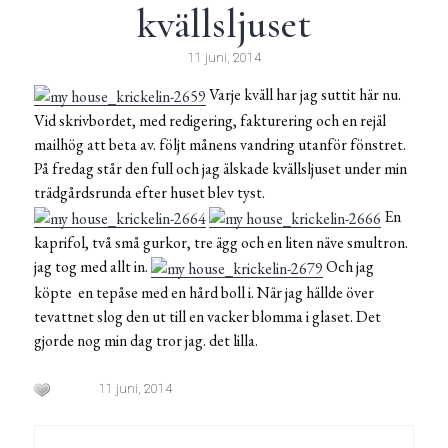
kvällsljuset
11 juni, 2014
Varje kväll har jag suttit här nu.
Vid skrivbordet, med redigering, fakturering och en rejäl
mailhög att beta av. följt månens vandring utanför fönstret.
På fredag står den full och jag älskade kvällsljuset under min
trädgårdsrunda efter huset blev tyst.
En
kaprifol, två små gurkor, tre ägg och en liten näve smultron.
jag tog med allt in.
Och jag
köpte en tepåse med en hård boll i. När jag hällde över
tevattnet slog den ut till en vacker blomma i glaset. Det
gjorde nog min dag tror jag. det lilla.
11 juni, 2014