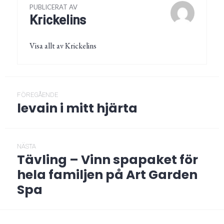
PUBLICERAT AV
Krickelins
Visa allt av Krickelins
Inläggsnavigering
FÖREGÅENDE
levain i mitt hjärta
Föregående
post:
NÄSTA
Tävling – Vinn spapaket för
Nästa
post:
hela familjen på Art Garden
Spa