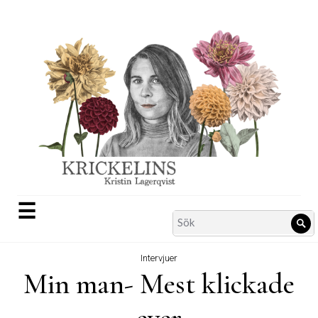
Skip
to
content
☰
Search
Sö
for:
Intervjuer
Min man- Mest klickade