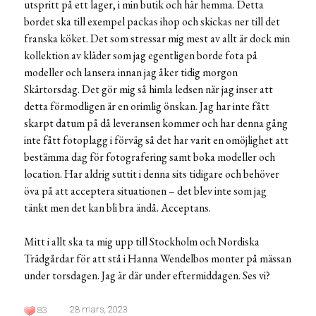
utspritt på ett lager, i min butik och här hemma. Detta
bordet ska till exempel packas ihop och skickas ner till det
franska köket. Det som stressar mig mest av allt är dock min
kollektion av kläder som jag egentligen borde fota på
modeller och lansera innan jag åker tidig morgon
Skärtorsdag. Det gör mig så himla ledsen när jag inser att
detta förmodligen är en orimlig önskan. Jag har inte fått
skarpt datum på då leveransen kommer och har denna gång
inte fått fotoplagg i förväg så det har varit en omöjlighet att
bestämma dag för fotografering samt boka modeller och
location. Har aldrig suttit i denna sits tidigare och behöver
öva på att acceptera situationen – det blev inte som jag
tänkt men det kan bli bra ändå. Acceptans.
Mitt i allt ska ta mig upp till Stockholm och Nordiska
Trädgårdar för att stå i Hanna Wendelbos monter på mässan
under torsdagen. Jag är där under eftermiddagen. Ses vi?
28 mars, 2023
83