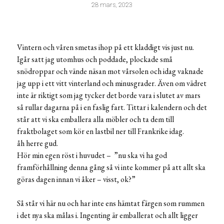
28 mars, 2023
Vintern och våren smetas ihop på ett kladdigt vis just nu.
Igår satt jag utomhus och poddade, plockade små
snödroppar och vände näsan mot vårsolen och idag vaknade
jag upp i ett vitt vinterland och minusgrader. Även om vädret
inte är riktigt som jag tycker det borde vara i slutet av mars
så rullar dagarna på i en faslig fart. Tittar i kalendern och det
står att vi ska emballera alla möbler och ta dem till
fraktbolaget som kör en lastbil ner till Frankrike idag.
åh herre gud.
Hör min egen röst i huvudet – ”nu ska vi ha god
framförhållning denna gång så vi inte kommer på att allt ska
göras dagen innan vi åker – visst, ok?”
Så står vi här nu och har inte ens hämtat färgen som rummen
i det nya ska målas i. Ingenting är emballerat och allt ligger