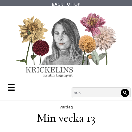
Skip
BACK TO TOP
to
content
☰
Search
Sö
for:
Vardag
Min vecka 13