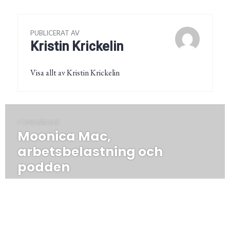
PUBLICERAT AV
Kristin Krickelin
Visa allt av Kristin Krickelin
Inläggsnavigering
FÖREGÅENDE
Moonica Mac,
Föregående
post:
arbetsbelastning och
podden
NÄSTA
Så här tar jag fram
Nästa