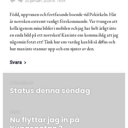
20 januari, 2026 kl. 19:09
Född, uppvuxen och fortfarande boende vid Polcirkeln. Här
är norrsken extremt vanligt förekommande. Var tvungen att
kolla igenom mina bilder i mobilen och jag har helt ärligt inte
en enda bild på ett norrsken! Kan inte ens komma ihåg att jag
någonsin fotat ett! Tänk hur ens vardag kan bli så diffus och
hur man inte stannar upp och ens njuter av den.
Svara
Inläggsnavigering
FÖREGÅENDE
Status denna söndag
Föregående
post:
NÄSTA
Nu flyttar jag in på
Nästa
post: