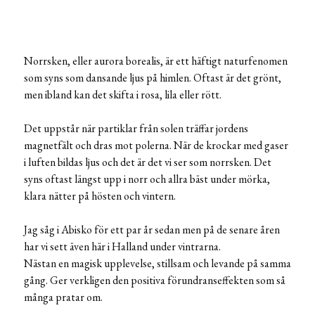
Norrsken, eller aurora borealis, är ett häftigt naturfenomen
som syns som dansande ljus på himlen. Oftast är det grönt,
men ibland kan det skifta i rosa, lila eller rött.
Det uppstår när partiklar från solen träffar jordens
magnetfält och dras mot polerna. När de krockar med gaser
i luften bildas ljus och det är det vi ser som norrsken. Det
syns oftast längst upp i norr och allra bäst under mörka,
klara nätter på hösten och vintern.
Jag såg i Abisko för ett par år sedan men på de senare åren
har vi sett även här i Halland under vintrarna.
Nästan en magisk upplevelse, stillsam och levande på samma
gång. Ger verkligen den positiva förundranseffekten som så
många pratar om.