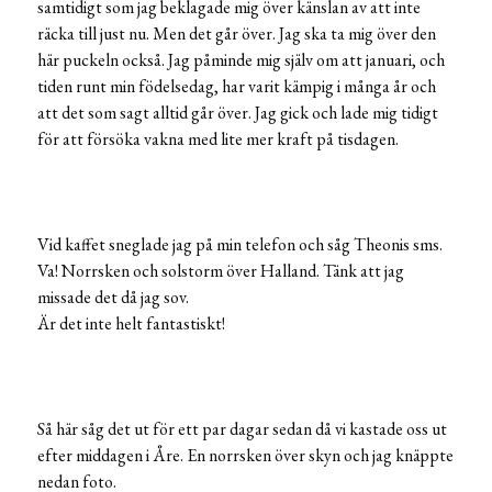
samtidigt som jag beklagade mig över känslan av att inte
räcka till just nu. Men det går över. Jag ska ta mig över den
här puckeln också. Jag påminde mig själv om att januari, och
tiden runt min födelsedag, har varit kämpig i många år och
att det som sagt alltid går över. Jag gick och lade mig tidigt
för att försöka vakna med lite mer kraft på tisdagen.
Vid kaffet sneglade jag på min telefon och såg Theonis sms.
Va! Norrsken och solstorm över Halland. Tänk att jag
missade det då jag sov.
Är det inte helt fantastiskt!
Så här såg det ut för ett par dagar sedan då vi kastade oss ut
efter middagen i Åre. En norrsken över skyn och jag knäppte
nedan foto.