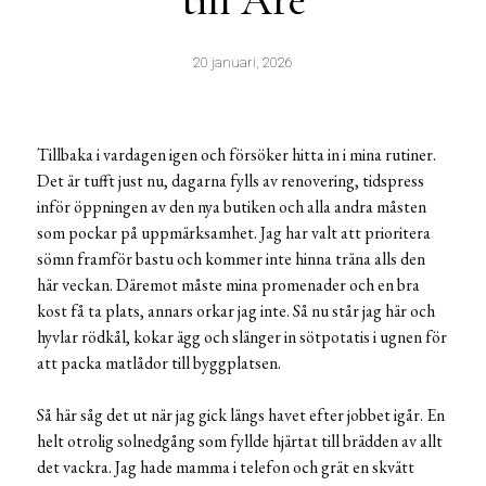
till Åre
20 januari, 2026
Tillbaka i vardagen igen och försöker hitta in i mina rutiner.
Det är tufft just nu, dagarna fylls av renovering, tidspress
inför öppningen av den nya butiken och alla andra måsten
som pockar på uppmärksamhet. Jag har valt att prioritera
sömn framför bastu och kommer inte hinna träna alls den
här veckan. Däremot måste mina promenader och en bra
kost få ta plats, annars orkar jag inte. Så nu står jag här och
hyvlar rödkål, kokar ägg och slänger in sötpotatis i ugnen för
att packa matlådor till byggplatsen.
Så här såg det ut när jag gick längs havet efter jobbet igår. En
helt otrolig solnedgång som fyllde hjärtat till brädden av allt
det vackra. Jag hade mamma i telefon och grät en skvätt