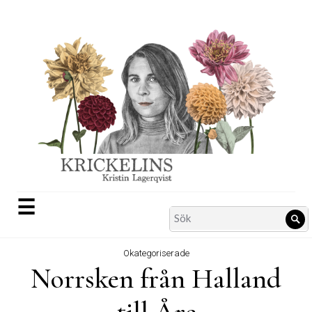
Skip
to
content
☰
Search
Sö
for:
Okategoriserade
Norrsken från Halland