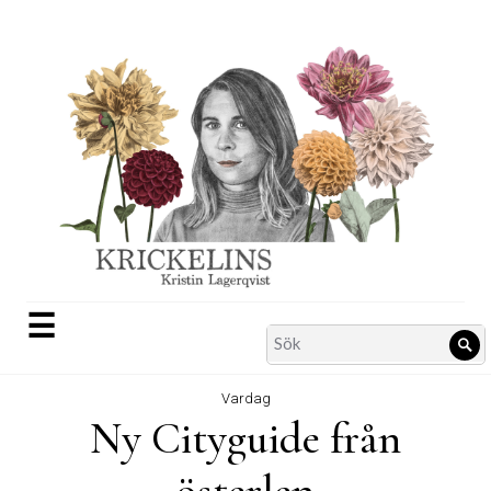
Skip
to
content
☰
Search
Sö
for:
Vardag
Ny Cityguide från