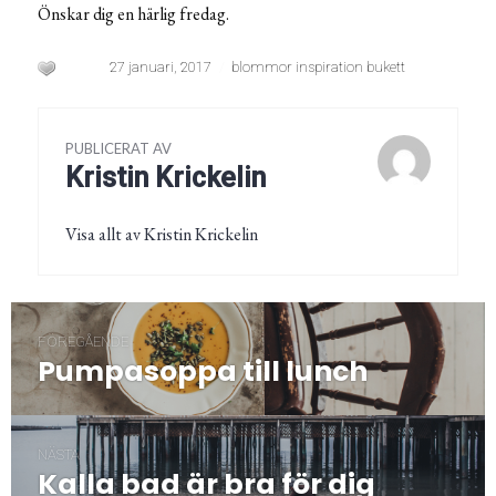
Önskar dig en härlig fredag.
27 januari, 2017
blommor inspiration bukett
PUBLICERAT AV
Kristin Krickelin
Visa allt av Kristin Krickelin
Inläggsnavigering
FÖREGÅENDE
Pumpasoppa till lunch
Föregående
post:
NÄSTA
Kalla bad är bra för dig
Nästa