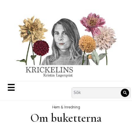
Skip
to
content
☰
Search
Sö
for:
Hem & Inredning
Om buketterna