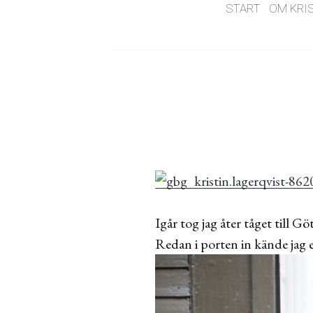
START
OM KRI
Igår tog jag åter tåget till G
Redan i porten in kände jag 