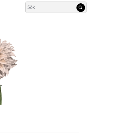
Search
Sök
for: