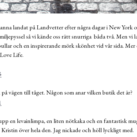
anna landat på Landvetter efter några dagar i New York oc
ljepyssel så vi kände oss rätt snurriga båda två. Men vi l
ullar och en inspirerande mörk skönhet vid vår sida. Mer
Love Life.
på vägen till tåget. Någon som anar vilken butik det är?
pp en levainlimpa, en liten nötkaka och en fantastisk mu
Kristin över hela den. Jag nickade och höll lyckligt med.