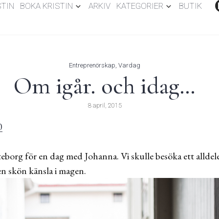
STIN
BOKA KRISTIN
ARKIV
KATEGORIER
BUTIK
Entreprenörskap
,
Vardag
Om igår. och idag…
8 april, 2015
öteborg för en dag med Johanna. Vi skulle besöka ett alldele
en skön känsla i magen.