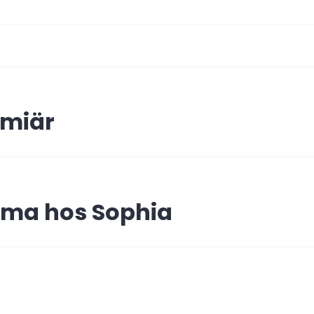
ing
miär
mma hos Sophia