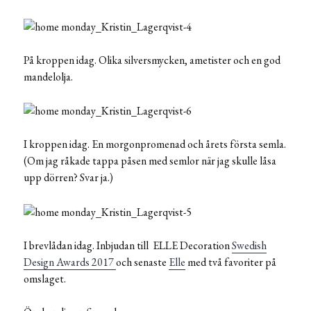
På kroppen idag. Olika silversmycken, ametister och en god
mandelolja.
I kroppen idag. En morgonpromenad och årets första semla.
(Om jag råkade tappa påsen med semlor när jag skulle låsa
upp dörren? Svar ja.)
I brevlådan idag. Inbjudan till ELLE Decoration
Swedish
Design Awards 2017
och senaste
Elle
med två favoriter på
omslaget.