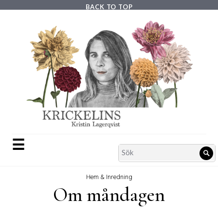
Skip
BACK TO TOP
to
content
☰
Search
Sö
for:
Hem & Inredning
Om måndagen