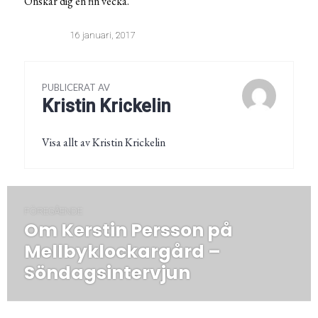
Önskar dig en fin vecka.
16 januari, 2017
PUBLICERAT AV
Kristin Krickelin
Visa allt av Kristin Krickelin
Inläggsnavigering
FÖREGÅENDE
Om Kerstin Persson på
Föregående
post:
Mellbyklockargård –
Söndagsintervjun