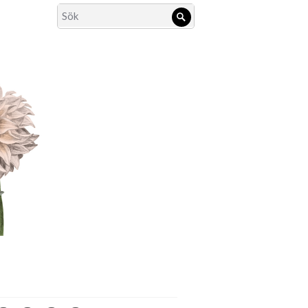
Search
Sök
for: