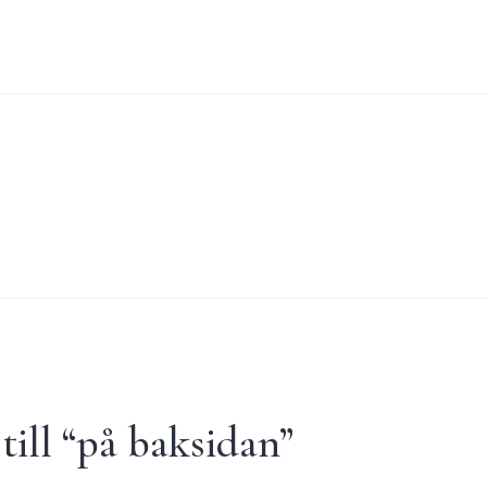
ill “
på baksidan
”