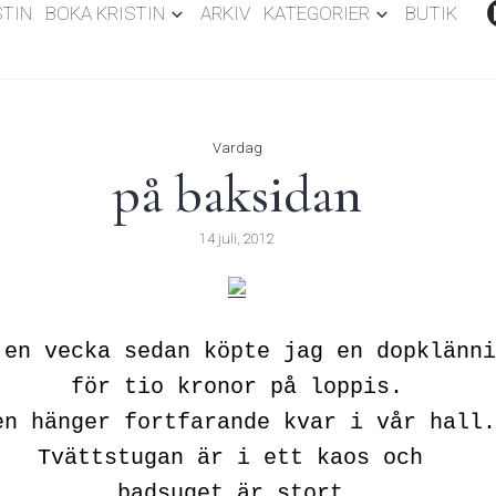
STIN
BOKA KRISTIN
ARKIV
KATEGORIER
BUTIK
Vardag
på baksidan
14 juli, 2012
 en vecka sedan köpte jag en dopklänni
för tio kronor på loppis.
en hänger fortfarande kvar i vår hall.
Tvättstugan är i ett kaos och
badsuget är stort.