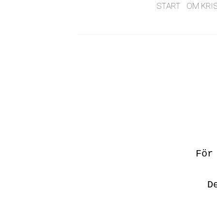
START
OM KRI
För
D