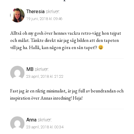
Theresia
skriver:
19 juni, 2018 kl. 09:46
Alltså oh my gosh över hennes vackra retro-vägg hon tejpat
och målat. Tänkte direkt när jag såg bilden att den tapeten
vill jag ha. Hallå, kan någon göra en sån tapet!?
MB
skriver:
23 april, 2018 kl. 21:22
Fast jag är en riktig minimalist, är jag full av beundrandan och
inspiration över Annas inredning! Heja!
Anna
skriver:
23 april, 2018 kl. 00:34