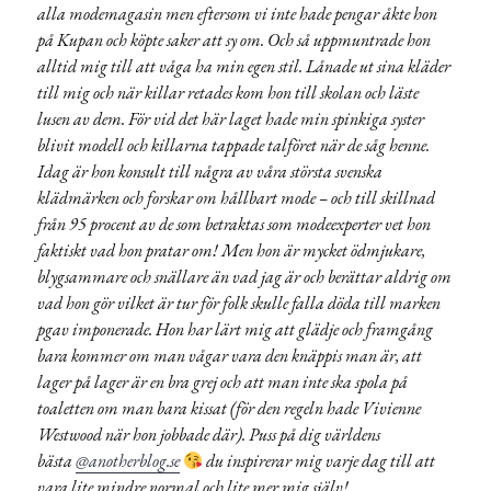
alla modemagasin men eftersom vi inte hade pengar åkte hon
på Kupan och köpte saker att sy om. Och så uppmuntrade hon
alltid mig till att våga ha min egen stil. Lånade ut sina kläder
till mig och när killar retades kom hon till skolan och läste
lusen av dem. För vid det här laget hade min spinkiga syster
blivit modell och killarna tappade talföret när de såg henne.
Idag är hon konsult till några av våra största svenska
klädmärken och forskar om hållbart mode – och till skillnad
från 95 procent av de som betraktas som modeexperter vet hon
faktiskt vad hon pratar om! Men hon är mycket ödmjukare,
blygsammare och snällare än vad jag är och berättar aldrig om
vad hon gör vilket är tur för folk skulle falla döda till marken
pgav imponerade. Hon har lärt mig att glädje och framgång
bara kommer om man vågar vara den knäppis man är, att
lager på lager är en bra grej och att man inte ska spola på
toaletten om man bara kissat (för den regeln hade Vivienne
Westwood när hon jobbade där). Puss på dig världens
bästa
@anotherblog.se
du inspirerar mig varje dag till att
vara lite mindre normal och lite mer mig själv!