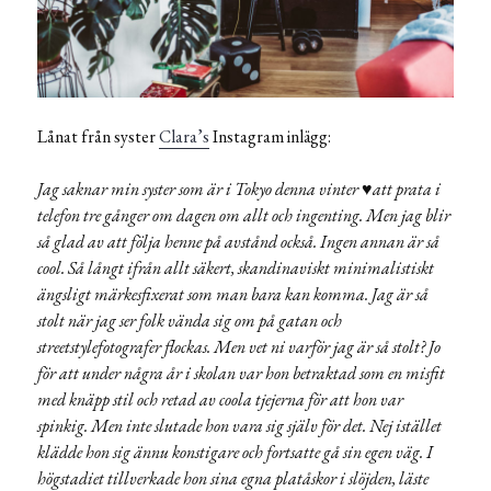
Lånat från syster
Clara’s
Instagram inlägg:
Jag saknar min syster som är i Tokyo denna vinter ♥️att prata i
telefon tre gånger om dagen om allt och ingenting. Men jag blir
så glad av att följa henne på avstånd också. Ingen annan är så
cool. Så långt ifrån allt säkert, skandinaviskt minimalistiskt
ängsligt märkesfixerat som man bara kan komma. Jag är så
stolt när jag ser folk vända sig om på gatan och
streetstylefotografer flockas. Men vet ni varför jag är så stolt? Jo
för att under några år i skolan var hon betraktad som en misfit
med knäpp stil och retad av coola tjejerna för att hon var
spinkig. Men inte slutade hon vara sig själv för det. Nej istället
klädde hon sig ännu konstigare och fortsatte gå sin egen väg. I
högstadiet tillverkade hon sina egna platåskor i slöjden, läste