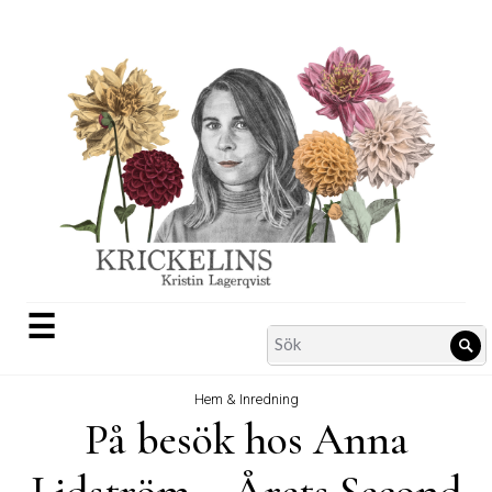
Skip
to
content
☰
Search
Sö
for:
Hem & Inredning
På besök hos Anna