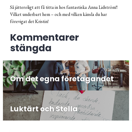
Så jätteroligt att få titta in hos fantastiska Anna Lidström!!
Vilket underbart hem – och med vilken känsla du har
förevigat det Kristin!
Kommentarer
stängda
Inläggsnavigering
FÖREGÅENDE
Om det egna företagandet
Föregående
post:
NÄSTA
Luktärt och Stella
Nästa
post:
/