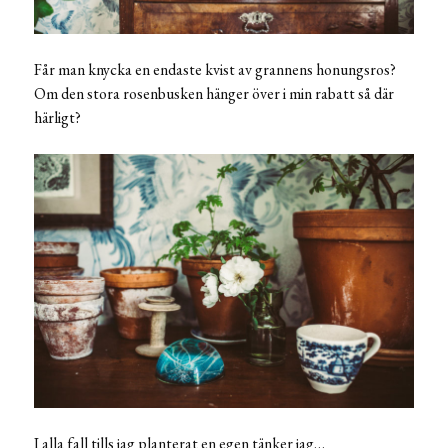
Får man knycka en endaste kvist av grannens honungsros?
Om den stora rosenbusken hänger över i min rabatt så där
härligt?
I alla fall tills jag planterat en egen tänker jag…