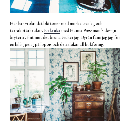
Här har vi blandat blå toner med mörka träslag och
terrakottakrukor.
En kruka
med Hanna Wessman’s design
bryter av fint mot det bruna tycker jag. Byrån fann jag jag för
en billig peng på loppis och den slukar all bokföring.