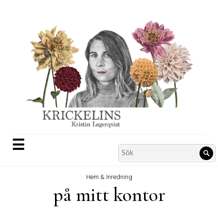
Skip
to
content
☰
Search
Sö
for:
Hem & Inredning
på mitt kontor