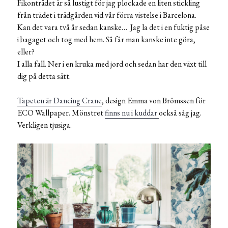
Fikonträdet är så lustigt för jag plockade en liten stickling
från trädet i trädgården vid vår förra vistelse i Barcelona.
Kan det vara två år sedan kanske… Jag la det i en fuktig påse
i bagaget och tog med hem. Så får man kanske inte göra,
eller?
I alla fall. Ner i en kruka med jord och sedan har den växt till
dig på detta sätt.
Tapeten är Dancing Crane
, design Emma von Brömssen för
ECO Wallpaper. Mönstret
finns nu i kuddar
också såg jag.
Verkligen tjusiga.