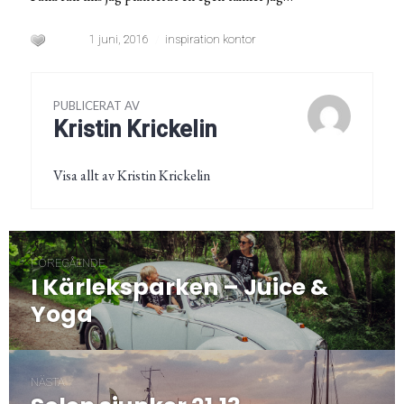
1 juni, 2016
inspiration kontor
PUBLICERAT AV
Kristin Krickelin
Visa allt av Kristin Krickelin
Inläggsnavigering
FÖREGÅENDE
I Kärleksparken – Juice &
Föregående
post:
Yoga
NÄSTA
Nästa