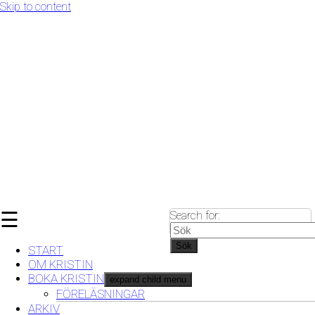
Skip to content
☰
Search for:
Sök
START
OM KRISTIN
BOKA KRISTIN
expand child menu
FÖRELÄSNINGAR
ARKIV