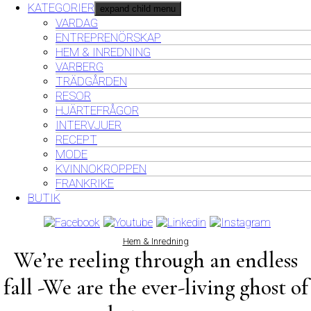
KATEGORIER
expand child menu
VARDAG
ENTREPRENÖRSKAP
HEM & INREDNING
VARBERG
TRÄDGÅRDEN
RESOR
HJÄRTEFRÅGOR
INTERVJUER
RECEPT
MODE
KVINNOKROPPEN
FRANKRIKE
BUTIK
Hem & Inredning
We’re reeling through an endless
fall -We are the ever-living ghost of