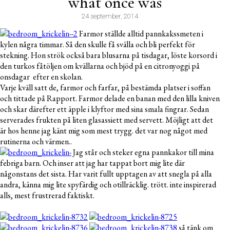
what once was
24 september, 2014
Farmor ställde alltid pannkakssmeten i
kylen några timmar. Så den skulle få svälla och bli perfekt för
stekning. Hon strök också bara blusarna på tisdagar, löste korsord i
den turkos fåtöljen om kvällarna och bjöd på en citronyoggi på
onsdagar efter en skolan.
Varje kväll satt de, farmor och farfar, på bestämda platser i soffan
och tittade på Rapport. Farmor delade en banan med den lilla kniven
och skar därefter ett äpple i klyftor med sina smala fingrar. Sedan
serverades frukten på liten glasassiett med servett. Möjligt att det
är hos henne jag känt mig som mest trygg. det var nog något med
rutinerna och värmen..
Jag står och steker egna pannkakor till mina
febriga barn. Och inser att jag har tappat bort mig lite där
någonstans det sista. Har varit fullt upptagen av att snegla på alla
andra, känna mig lite spyfärdig och otillräcklig. trött. inte inspirerad
alls, mest frustrerad faktiskt.
så tänk om