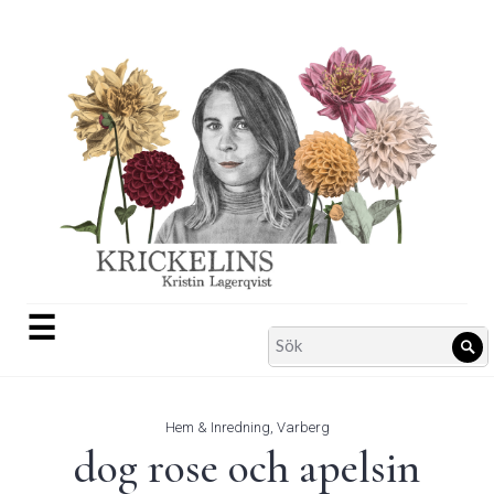
Skip
to
content
☰
Search
Sö
for:
Hem & Inredning
,
Varberg
dog rose och apelsin