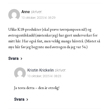
Anne
skriver:
10 oktober, 2025 kl. 06:29
Ulike K18-produkter (skal prøve tørrsjampoen nå!) og
østrogentilskudd (mistenker jeg) har gjort underverker for
mitt hår. Har også fint, men veldig mange hårstrå. (Mistet så
mye hår før jeg begynte med østrogen da jeg var 54.)
Svara
Kristin Krickelin
skriver:
10 oktober, 2025 kl. 08:23
Ja testa detta – den är otrolig!
Svara