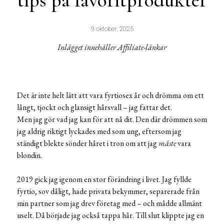
tips på favoritprodukter
9 oktober, 2025
Inlägget innehåller Affiliate-länkar
Det är inte helt lätt att vara fyrtiosex år och drömma om ett
långt, tjockt och glansigt hårsvall – jag fattar det.
Men jag gör vad jag kan för att nå dit. Den där drömmen som
jag aldrig riktigt lyckades med som ung, eftersom jag
ständigt blekte sönder håret i tron om att jag
måste
vara
blondin.
2019 gick jag igenom en stor förändring i livet. Jag fyllde
fyrtio, sov dåligt, hade privata bekymmer, separerade från
min partner som jag drev företag med – och mådde allmänt
uselt. Då började jag också tappa hår. Till slut klippte jag en