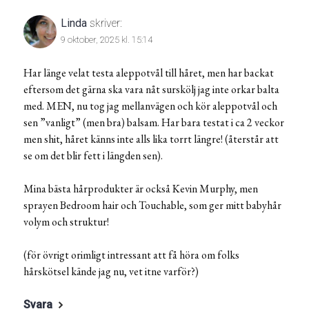
Linda
skriver:
9 oktober, 2025 kl. 15:14
Har länge velat testa aleppotvål till håret, men har backat
eftersom det gärna ska vara nåt surskölj jag inte orkar balta
med. MEN, nu tog jag mellanvägen och kör aleppotvål och
sen ”vanligt” (men bra) balsam. Har bara testat i ca 2 veckor
men shit, håret känns inte alls lika torrt längre! (återstår att
se om det blir fett i längden sen).
Mina bästa hårprodukter är också Kevin Murphy, men
sprayen Bedroom hair och Touchable, som ger mitt babyhår
volym och struktur!
(för övrigt orimligt intressant att få höra om folks
hårskötsel kände jag nu, vet itne varför?)
Svara