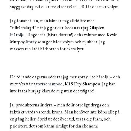
snyggast dag två eller tre efter tvätt – då får det mer volym.
Jag fönar sällan, men känner mig alltid lite mer
“tillrättalagd” när jag gör det. Sedan tar jag
Olaplex
Hårolja
i längderna (bästa doften!) och avslutar med
Kevin
Murphy-
Spray
som ger både volym och mjukhet. Jag
masserar in lite i hårbotten för extra lyft.
De följande dagarna adderar jag mer spray, lite hårolja – och
mitt
livs bästa
torrschampoo
,
K18 Dry Shampoo
. Jag kan
inte fatta hur jag klarade mig utan det tdigare!
Ja, produkterna är dyra – men de är otroligt dryga och
faktiskt värda varenda krona. Man behöver inte köpa allt på
en gång heller. Sprid ut det över tid, testa dig fram, och
prioritera det som känns rimligt för din ekonomi.