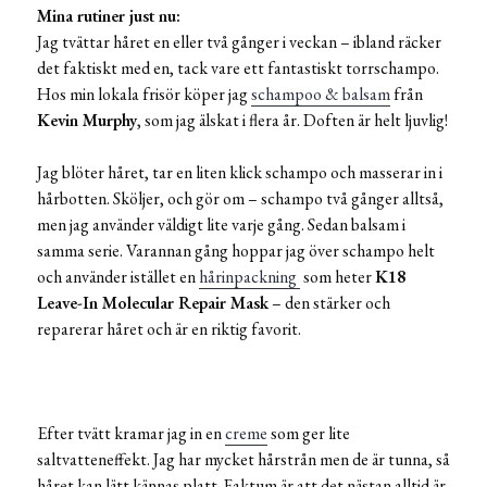
Mina rutiner just nu:
Jag tvättar håret en eller två gånger i veckan – ibland räcker
det faktiskt med en, tack vare ett fantastiskt torrschampo.
Hos min lokala frisör köper jag
schampoo & balsam
från
Kevin Murphy
, som jag älskat i flera år. Doften är helt ljuvlig!
Jag blöter håret, tar en liten klick schampo och masserar in i
hårbotten. Sköljer, och gör om – schampo två gånger alltså,
men jag använder väldigt lite varje gång. Sedan balsam i
samma serie. Varannan gång hoppar jag över schampo helt
och använder istället en
hårinpackning
som heter
K18
Leave-In Molecular Repair Mask
– den stärker och
reparerar håret och är en riktig favorit.
Efter tvätt kramar jag in en
creme
som ger lite
saltvatteneffekt. Jag har mycket hårstrån men de är tunna, så
håret kan lätt kännas platt. Faktum är att det nästan alltid är