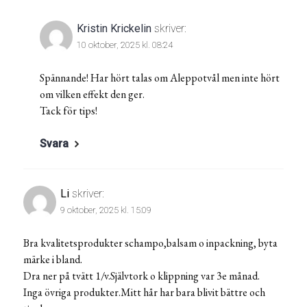
Kristin Krickelin
skriver:
10 oktober, 2025 kl. 08:24
Spännande! Har hört talas om Aleppotvål men inte hört
om vilken effekt den ger.
Tack för tips!
Svara
Li
skriver:
9 oktober, 2025 kl. 15:09
Bra kvalitetsprodukter schampo,balsam o inpackning, byta
märke i bland.
Dra ner på tvätt 1/v.Självtork o klippning var 3e månad.
Inga övriga produkter.Mitt hår har bara blivit bättre och