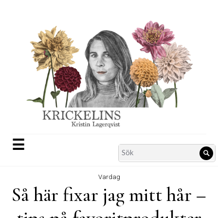
Skip
to
content
☰
Search
Sö
for:
Vardag
Så här fixar jag mitt hår –