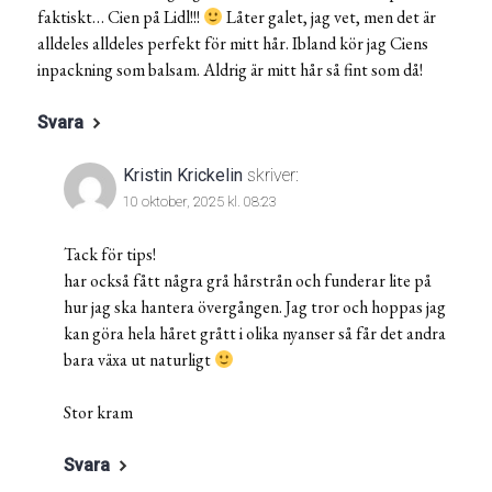
faktiskt… Cien på Lidl!!!
Låter galet, jag vet, men det är
alldeles alldeles perfekt för mitt hår. Ibland kör jag Ciens
inpackning som balsam. Aldrig är mitt hår så fint som då!
Svara
Kristin Krickelin
skriver:
10 oktober, 2025 kl. 08:23
Tack för tips!
har också fått några grå hårstrån och funderar lite på
hur jag ska hantera övergången. Jag tror och hoppas jag
kan göra hela håret grått i olika nyanser så får det andra
bara växa ut naturligt
Stor kram
Svara