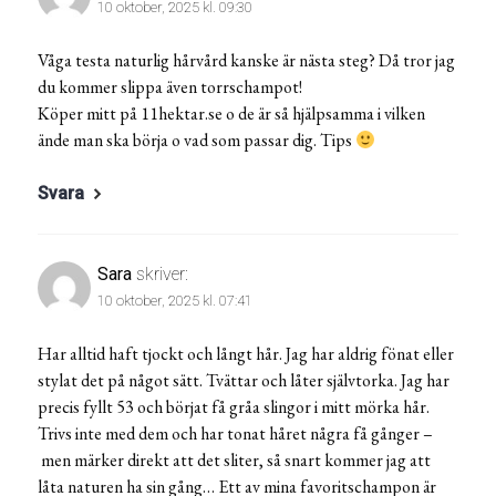
10 oktober, 2025 kl. 09:30
Våga testa naturlig hårvård kanske är nästa steg? Då tror jag
du kommer slippa även torrschampot!
Köper mitt på 11hektar.se o de är så hjälpsamma i vilken
ände man ska börja o vad som passar dig. Tips
Svara
Sara
skriver:
10 oktober, 2025 kl. 07:41
Har alltid haft tjockt och långt hår. Jag har aldrig fönat eller
stylat det på något sätt. Tvättar och låter självtorka. Jag har
precis fyllt 53 och börjat få gråa slingor i mitt mörka hår.
Trivs inte med dem och har tonat håret några få gånger –
men märker direkt att det sliter, så snart kommer jag att
låta naturen ha sin gång… Ett av mina favoritschampon är