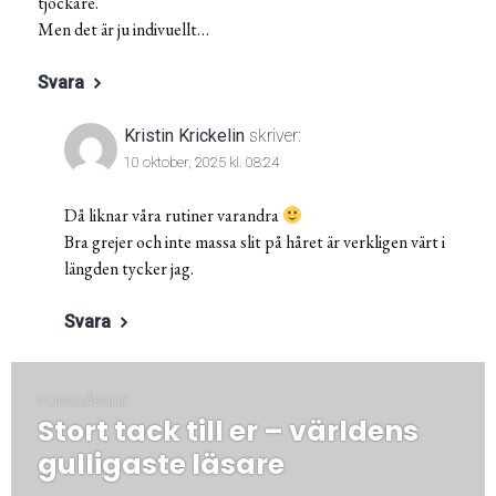
tjockare.
Men det är ju indivuellt…
Svara
Kristin Krickelin
skriver:
10 oktober, 2025 kl. 08:24
Då liknar våra rutiner varandra
Bra grejer och inte massa slit på håret är verkligen värt i
längden tycker jag.
Svara
Inläggsnavigering
FÖREGÅENDE
Stort tack till er – världens
Föregående
post:
gulligaste läsare