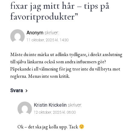
fixar jag mitt hår – tips på
favoritprodukter
”
Anonym
skriver:
11 oktober, 2025 kl. 14:30
Måste du inte märka ut adlinks tydligare, i direkt anslutning
till själva länkarna också som andra influensers gör?
Påpekande i all välmening för jag tror inte du vill bryta mot
reglerna. Menas inte som kritik.
Svara
Kristin Krickelin
skriver:
12 oktober, 2025 kl. 06:00
Ok – det ska jag kolla upp. Tack