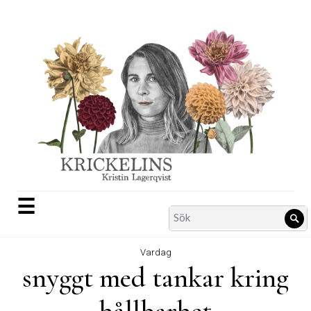
Skip
to
content
☰
Search
Sö
for:
Vardag
snyggt med tankar kring