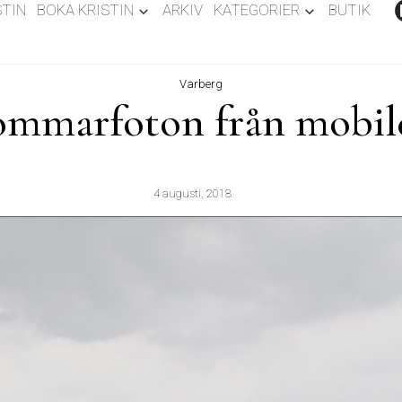
STIN
BOKA KRISTIN
ARKIV
KATEGORIER
BUTIK
Varberg
ommarfoton från mobil
4 augusti, 2018