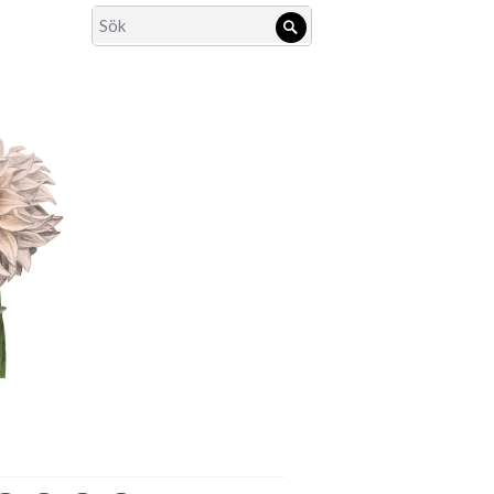
Search
Sök
for: