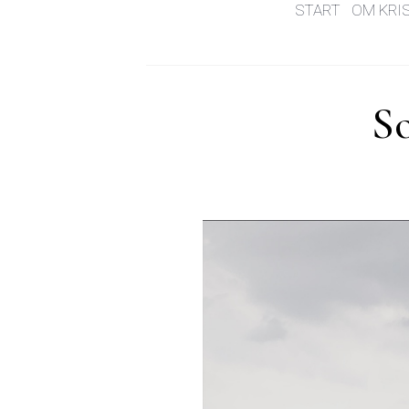
START
OM KRI
S