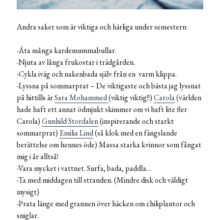
Andra saker som är viktiga och härliga under semestern:
-Äta många kardemummabullar.
-Njuta av långa frukostar i trädgården.
-Cykla iväg och nakenbada själv från en varm klippa.
-Lyssna på sommarprat – De viktigaste och bästa jag lyssnat
på hittills är
Sara Mohammed
(viktig viktig!!)
Carola
(världen
hade haft ett annat ödmjukt skimmer om vi haft lite fler
Carola)
Gunhild Stordalen
(inspirerande och starkt
sommarprat)
Emilia Lind
(så klok med en fängslande
berättelse om hennes öde) Massa starka kvinnor som fångat
mig i år alltså!
-Vara mycket i vattnet. Surfa, bada, paddla…
-Ta med middagen till stranden. (Mindre disk och väldigt
mysigt)
-Prata länge med grannen över häcken om chiliplantor och
sniglar.