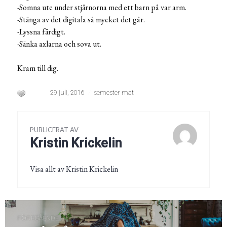
-Somna ute under stjärnorna med ett barn på var arm.
-Stänga av det digitala så mycket det går.
-Lyssna färdigt.
-Sänka axlarna och sova ut.
Kram till dig.
29 juli, 2016
semester mat
PUBLICERAT AV
Kristin Krickelin
Visa allt av Kristin Krickelin
Inläggsnavigering
FÖREGÅENDE