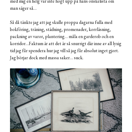
med mig en helg var inte högt upp på hans önskelista om
man säger så…
Så då tänkte jag att jag skulle proppa dagarna fulla med
bokföring, träning, städning, promenader, korrläsning,
packning av varor, plantering… måla en garderob och en
korridor…Faktum är att det är så snurrigt där inne av all lyxig
tid jag får spendera hur jag vill så jag får absolut inget gjort.
Jag börjar dock med massa saker… suck.