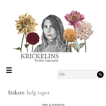
Skip
to
content
☰
Search
Sö
for:
Etikett:
helg tapet
Hem & Inredning