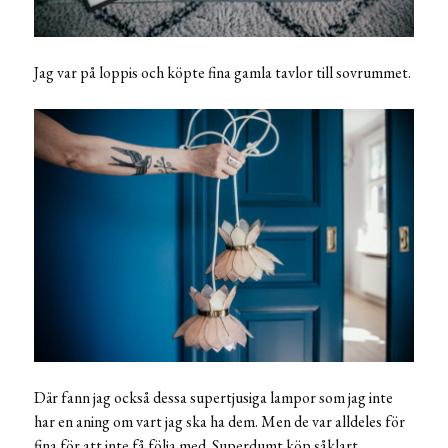
Jag var på loppis och köpte fina gamla tavlor till sovrummet.
Där fann jag också dessa supertjusiga lampor som jag inte
har en aning om vart jag ska ha dem. Men de var alldeles för
fina för att inte få följa med. Superdumt köp såklart.