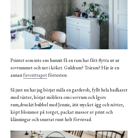
Printet som inte ens hunnit få en ram har fått flytta ut ur
sovrummet och ner i köket. Guldram? Träram? Här är en
annan
favorittapet
förresten.
Så just nu har jag börjat måla en garderob, fyllt hela badkaret
med växter, börjat möblera om i sovrum och Igors
rum,druckit bubbel med Jennie, ätit mycket ägg och nötter,
köpt blommor på torget, packat massor av print och
klänningar och snurrat runt helt förvirrad.