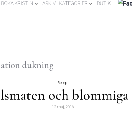
BOKA KRISTIN
ARKIV
KATEGORIER
BUTIK
iration dukning
Recept
llsmaten och blommiga 
12 maj, 2016