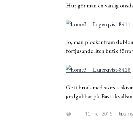
Hur gör man en vanlig onsdagsk
Jo, man plockar fram de blomm
förtjusande liten butik för
Gott bröd, med största skiv
jordgubbar på. Bästa kvällsma
12 maj, 2016
tips in