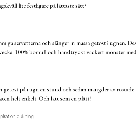
väll lite festligare på lättaste sätt?
iga servetterna och slänger in massa getost i ugnen. Dessa
ra vecka. 100% bomull och handtryckt vackert mönster me
an getost på i ugn en stund och sedan mängder av rostade
ten helt enkelt. Och lätt som en plätt!
spiration dukning