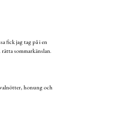
 fick jag tag på i en
d rätta sommarkänslan.
 valnötter, honung och