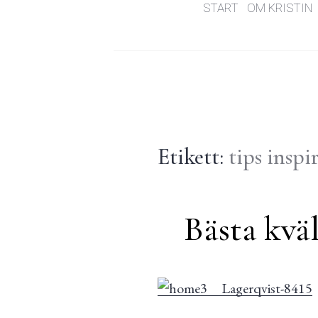
START
OM KRISTIN
Etikett:
tips insp
Bästa kvä