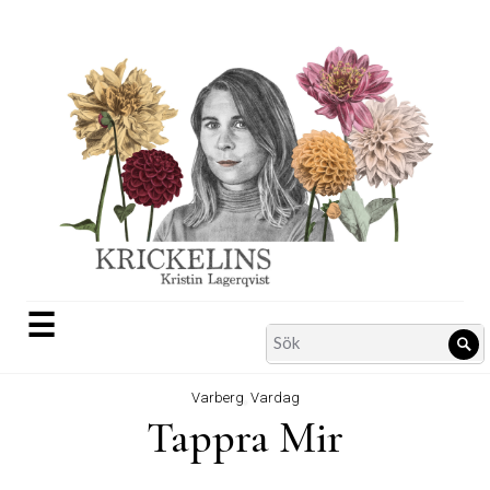
Skip
to
content
☰
Search
Sö
for:
Varberg
,
Vardag
Tappra Mir