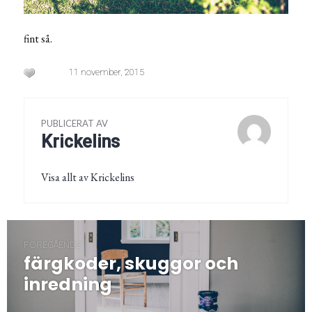
fint så.
11 november, 2015
PUBLICERAT AV
Krickelins
Visa allt av Krickelins
Inläggsnavigering
FÖREGÅENDE
färgkoder, skuggor och
Föregående
post:
inredning