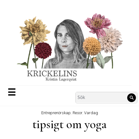
Skip
to
content
☰
Search
Sö
for:
Entreprenörskap
,
Resor
,
Vardag
tipsigt om yoga