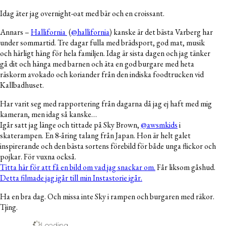
Idag äter jag overnight-oat med bär och en croissant.
Annars –
Hallifornia
(
@hallifornia
) kanske är det bästa Varberg har
under sommartid. Tre dagar fulla med brädsport, god mat, musik
och härligt häng för hela familjen. Idag är sista dagen och jag tänker
gå dit och hänga med barnen och äta en god burgare med heta
räskorm avokado och koriander från den indiska foodtrucken vid
Kallbadhuset.
Har varit seg med rapportering från dagarna då jag ej haft med mig
kameran, men idag så kanske…
Igår satt jag länge och tittade på Sky Brown,
@awsmkids
i
skaterampen. En 8-åring talang från Japan. Hon är helt galet
inspirerande och den bästa sortens förebild för både unga flickor och
pojkar. För vuxna också.
Titta här för att få en bild om vad jag snackar om.
Får liksom gåshud.
Detta filmade jag igår till min Instastorie igår.
Ha en bra dag. Och missa inte Sky i rampen och burgaren med räkor.
Tjing.
Loading...