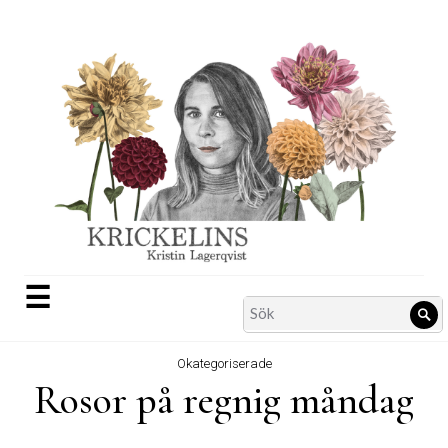
Skip
to
content
☰
Search
Sö
for:
Okategoriserade
Rosor på regnig måndag