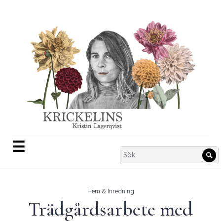
Skip
to
content
☰
Search
Sö
for:
Hem & Inredning
Trädgårdsarbete med