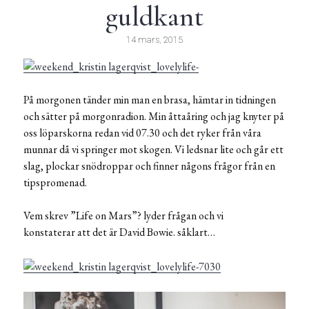
guldkant
14 mars, 2015
På morgonen tänder min man en brasa, hämtar in tidningen
och sätter på morgonradion. Min åttaåring och jag knyter på
oss löparskorna redan vid 07.30 och det ryker från våra
munnar då vi springer mot skogen. Vi ledsnar lite och går ett
slag, plockar snödroppar och finner någons frågor från en
tipspromenad.
Vem skrev ”Life on Mars”? lyder frågan och vi
konstaterar att det är David Bowie. såklart…