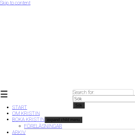
Skip to content
☰
Search for:
Sök
START
OM KRISTIN
BOKA KRISTIN
expand child menu
FÖRELÄSNINGAR
ARKIV