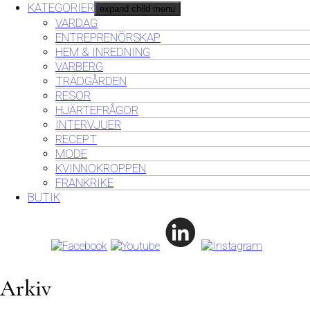
KATEGORIER
expand child menu
VARDAG
ENTREPRENÖRSKAP
HEM & INREDNING
VARBERG
TRÄDGÅRDEN
RESOR
HJÄRTEFRÅGOR
INTERVJUER
RECEPT
MODE
KVINNOKROPPEN
FRANKRIKE
BUTIK
Arkiv