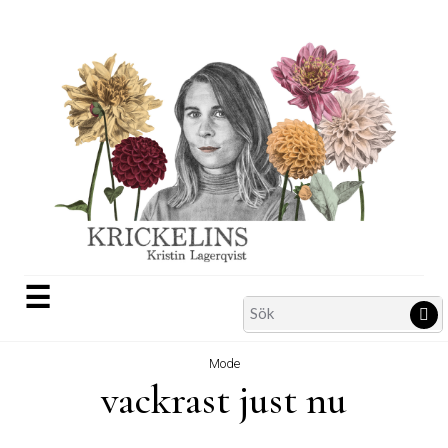
Skip
to
content
☰
Search
Sö
for:
Mode
vackrast just nu