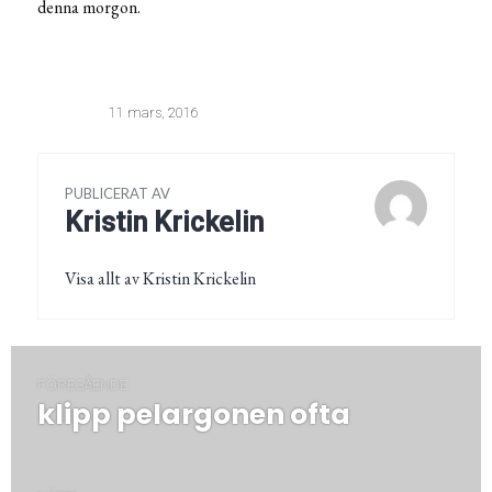
denna morgon.
11 mars, 2016
PUBLICERAT AV
Kristin Krickelin
Visa allt av Kristin Krickelin
Inläggsnavigering
FÖREGÅENDE
klipp pelargonen ofta
Föregående
post: