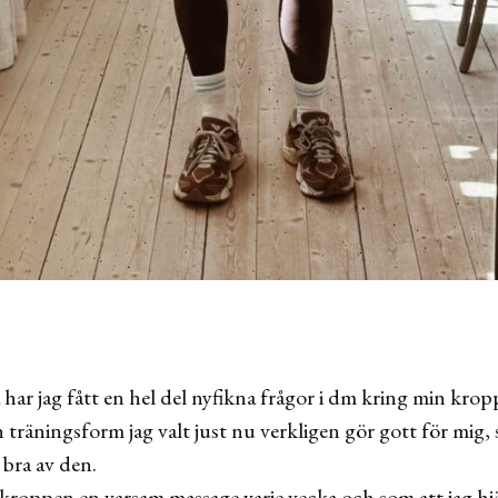
ar jag fått en hel del nyfikna frågor i dm kring min kro
 träningsform jag valt just nu verkligen gör gott för mig, 
 bra av den.
kroppen en varsam massage varje vecka och som att jag hjä