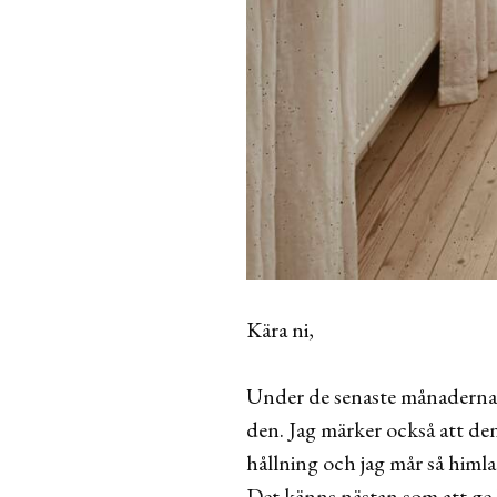
Kära ni,
Under de senaste månaderna h
den. Jag märker också att den
hållning och jag mår så himla
Det känns nästan som att ge 