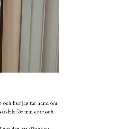
pp och hur jag tar hand om
särskilt för min core och
lper den att släppa på