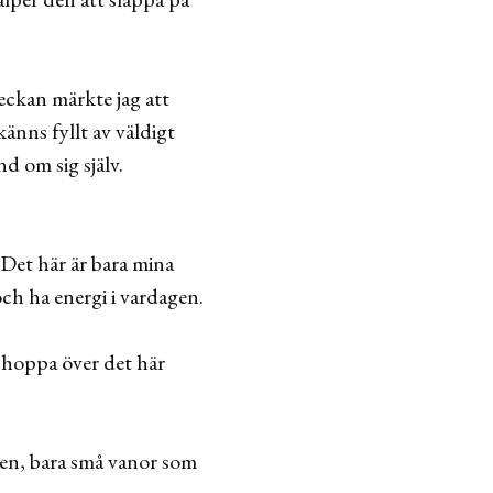
eckan märkte jag att
änns fyllt av väldigt
nd om sig själv.
 Det här är bara mina
och ha energi i vardagen.
h hoppa över det här
gen, bara små vanor som