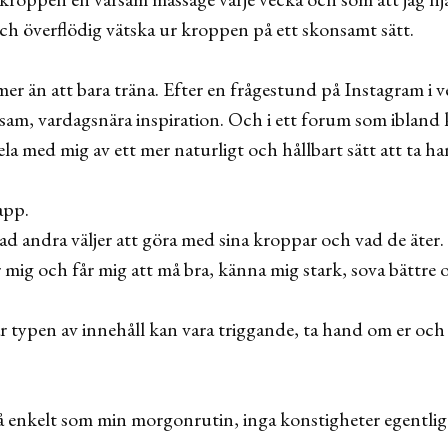
och överflödig vätska ur kroppen på ett skonsamt sätt.
er än att bara träna. Efter en frågestund på Instagram i v
sam, vardagsnära inspiration. Och i ett forum som ibland k
dela med mig av ett mer naturligt och hållbart sätt att ta ha
app.
vad andra väljer att göra med sina kroppar och vad de äter.
 mig och får mig att må bra, känna mig stark, sova bättre 
är typen av innehåll kan vara triggande, ta hand om er oc
å enkelt som min morgonrutin, inga konstigheter egentli