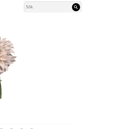
Search
Sök
for: