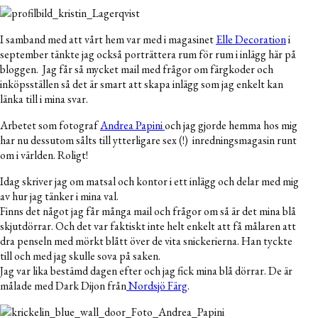
I samband med att vårt hem var med i magasinet
Elle Decoration
i
september tänkte jag också porträttera rum för rum i inlägg här på
bloggen. Jag får så mycket mail med frågor om färgkoder och
inköpsställen så det är smart att skapa inlägg som jag enkelt kan
länka till i mina svar.
Arbetet som fotograf
Andrea Papini
och jag gjorde hemma hos mig
har nu dessutom sålts till ytterligare sex (!) inredningsmagasin runt
om i världen. Roligt!
Idag skriver jag om matsal och kontor i ett inlägg och delar med mig
av hur jag tänker i mina val.
Finns det något jag får många mail och frågor om så är det mina blå
skjutdörrar. Och det var faktiskt inte helt enkelt att få målaren att
dra penseln med mörkt blått över de vita snickerierna. Han tyckte
till och med jag skulle sova på saken.
Jag var lika bestämd dagen efter och jag fick mina blå dörrar. De är
målade med Dark Dijon från
Nordsjö Färg
.