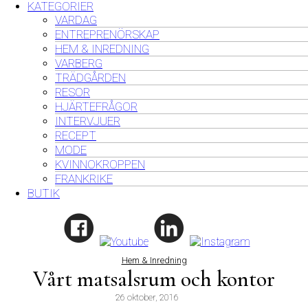
KATEGORIER
VARDAG
ENTREPRENÖRSKAP
HEM & INREDNING
VARBERG
TRÄDGÅRDEN
RESOR
HJÄRTEFRÅGOR
INTERVJUER
RECEPT
MODE
KVINNOKROPPEN
FRANKRIKE
BUTIK
Hem & Inredning
Vårt matsalsrum och kontor
26 oktober, 2016