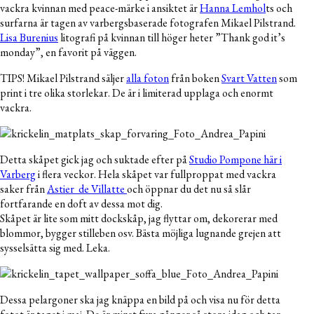
vackra kvinnan med peace-märke i ansiktet är
Hanna Lemhol
ts och
surfarna är tagen av varbergsbaserade fotografen Mikael Pilstrand.
Lisa Burenius
litografi på kvinnan till höger heter ”Thank god it’s
monday”, en favorit på väggen.
TIPS! Mikael Pilstrand säljer
alla foton
från boken
Svart Vatten
som
print i tre olika storlekar. De är i limiterad upplaga och enormt
vackra.
Detta skåpet gick jag och suktade efter på
Studio Pompone här i
Varberg
i flera veckor. Hela skåpet var fullproppat med vackra
saker från
Astier de Villatte
och öppnar du det nu så slår
fortfarande en doft av dessa mot dig.
Skåpet är lite som mitt dockskåp, jag flyttar om, dekorerar med
blommor, bygger stilleben osv. Bästa möjliga lugnande grejen att
sysselsätta sig med. Leka.
Dessa pelargoner ska jag knäppa en bild på och visa nu för detta