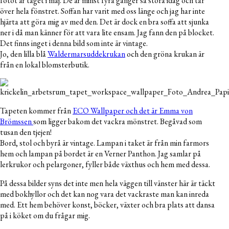
fotot är taget i maj. De är minst fyra gånger så stora idag och tar
över hela fönstret. Soffan har varit med oss länge och jag har inte
hjärta att göra mig av med den. Det är dock en bra soffa att sjunka
ner i då man känner för att vara lite ensam. Jag fann den på blocket.
Det finns inget i denna bild som inte är vintage.
Jo, den lilla blå
Waldermarsuddekrukan
och den gröna krukan är
från en lokal blomsterbutik.
Tapeten kommer från
ECO Wallpaper och det är Emma von
Brömssen
som ligger bakom det vackra mönstret. Begåvad som
tusan den tjejen!
Bord, stol och byrå är vintage. Lampan i taket är från min farmors
hem och lampan på bordet är en Verner Panthon. Jag samlar på
lerkrukor och pelargoner, fyller både växthus och hem med dessa.
På dessa bilder syns det inte men hela väggen till vänster här är täckt
med bokhyllor och det kan nog vara det vackraste man kan inreda
med. Ett hem behöver konst, böcker, växter och bra plats att dansa
på i köket om du frågar mig.