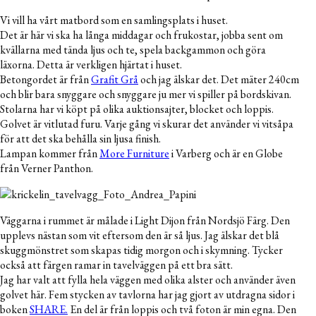
Vi vill ha vårt matbord som en samlingsplats i huset.
Det är här vi ska ha långa middagar och frukostar, jobba sent om
kvällarna med tända ljus och te, spela backgammon och göra
läxorna. Detta är verkligen hjärtat i huset.
Betongordet är från
Grafit Grå
och jag älskar det. Det mäter 240cm
och blir bara snyggare och snyggare ju mer vi spiller på bordskivan.
Stolarna har vi köpt på olika auktionsajter, blocket och loppis.
Golvet är vitlutad furu. Varje gång vi skurar det använder vi vitsåpa
för att det ska behålla sin ljusa finish.
Lampan kommer från
More Furniture
i Varberg och är en Globe
från Verner Panthon.
Väggarna i rummet är målade i Light Dijon från Nordsjö Färg. Den
upplevs nästan som vit eftersom den är så ljus. Jag älskar det blå
skuggmönstret som skapas tidig morgon och i skymning. Tycker
också att färgen ramar in tavelväggen på ett bra sätt.
Jag har valt att fylla hela väggen med olika alster och använder även
golvet här. Fem stycken av tavlorna har jag gjort av utdragna sidor i
boken
SHARE.
En del är från loppis och två foton är min egna. Den