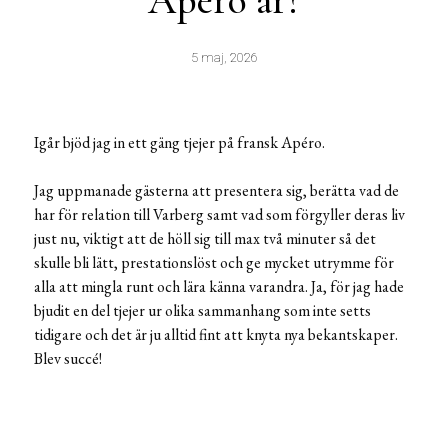
Apéro är?
5 maj, 2026
Igår bjöd jag in ett gäng tjejer på fransk Apéro.
Jag uppmanade gästerna att presentera sig, berätta vad de
har för relation till Varberg samt vad som förgyller deras liv
just nu, viktigt att de höll sig till max två minuter så det
skulle bli lätt, prestationslöst och ge mycket utrymme för
alla att mingla runt och lära känna varandra. Ja, för jag hade
bjudit en del tjejer ur olika sammanhang som inte setts
tidigare och det är ju alltid fint att knyta nya bekantskaper.
Blev succé!