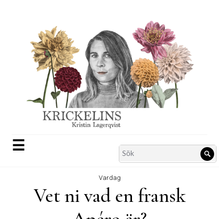
Skip
to
content
☰
Search
Sö
for:
Vardag
Vet ni vad en fransk