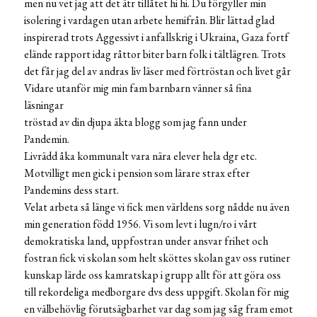
men nu vet jag att det ätr tillåtet hi hi. Du förgyller min
isolering i vardagen utan arbete hemifrån. Blir lättad glad
inspirerad trots Aggessivt i anfallskrig i Ukraina, Gaza fortf
elände rapport idag råttor biter barn folk i tältlägren. Trots
det får jag del av andras liv läser med förtröstan och livet går
Vidare utanför mig min fam barnbarn vänner så fina
läsningar
tröstad av din djupa äkta blogg som jag fann under
Pandemin.
Livrädd åka kommunalt vara nära elever hela dgr etc.
Motvilligt men gick i pension som lärare strax efter
Pandemins dess start.
Velat arbeta så länge vi fick men världens sorg nådde nu även
min generation född 1956. Vi som levt i lugn/ro i vårt
demokratiska land, uppfostran under ansvar frihet och
fostran fick vi skolan som helt sköttes skolan gav oss rutiner
kunskap lärde oss kamratskap i grupp allt för att göra oss
till rekordeliga medborgare dvs dess uppgift. Skolan för mig
en välbehövlig förutsägbarhet var dag som jag såg fram emot