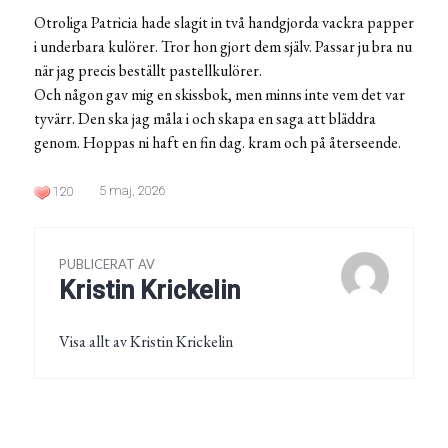
Otroliga Patricia hade slagit in två handgjorda vackra papper
i underbara kulörer. Tror hon gjort dem själv. Passar ju bra nu
när jag precis beställt pastellkulörer.
Och någon gav mig en skissbok, men minns inte vem det var
tyvärr. Den ska jag måla i och skapa en saga att bläddra
genom. Hoppas ni haft en fin dag. kram och på återseende.
5 maj, 2026
120
PUBLICERAT AV
Kristin Krickelin
Visa allt av Kristin Krickelin