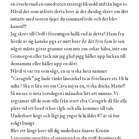
en överlevnad en omedveten strategi bli sedd utifrån lugn ro.
Nåväl det som utlöste detta brev är det du idag skrev om ditt
initiativ med sexton tjejer du sammanförde och det blev
kanon!!!!
Jag skrev till Ordf i föreningen hallå vad är detta!! Hans fru
hörde av sig kanske pga av mitt brev Är det fyra fem år sen
något måste göras grannar som inte ens orkar hälsa, inte ens
Gomorgon eller tack när jag glad pigg håller upp luckan till
densamma eller håller upp en dörr.
Nåväl vi var tre som sågs, en sa vi ska heta namnet
”Cavagirls” jag hade tänkt läsecirkel ta in föreläsare etc Hi hi
nähä ? Ska vi lära oss om Cava nej sa en, vi ska dricka Marie!!!
Så nu ses vi sista torsdagen i månaden lätt att minnas. Vi
avgränsat till de som ville från start elva Cavagirls då får alla
plats vid ett bord vi bor i lgh. och alla kommer till tals.
Underbart högt och lågt jag yngst hi hi äldst 87 år så fint
roligt busigt.
Blev ett långt brev till dig underbara finaste Kristin
Lagerqvist men blev så inspirerad av din träff du initierade