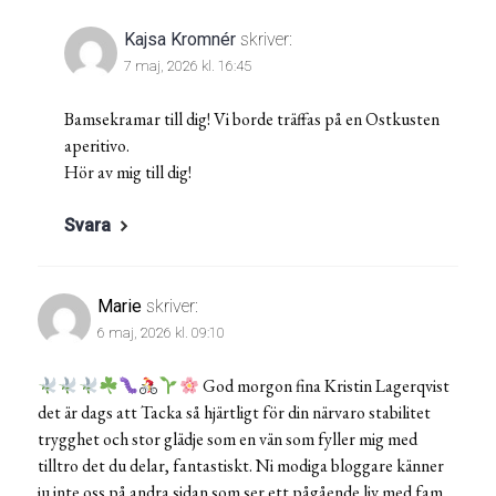
Kajsa Kromnér
skriver:
7 maj, 2026 kl. 16:45
Bamsekramar till dig! Vi borde träffas på en Ostkusten
aperitivo.
Hör av mig till dig!
Svara
Marie
skriver:
6 maj, 2026 kl. 09:10
God morgon fina Kristin Lagerqvist
det är dags att Tacka så hjärtligt för din närvaro stabilitet
trygghet och stor glädje som en vän som fyller mig med
tilltro det du delar, fantastiskt. Ni modiga bloggare känner
ju inte oss på andra sidan som ser ett pågående liv med fam