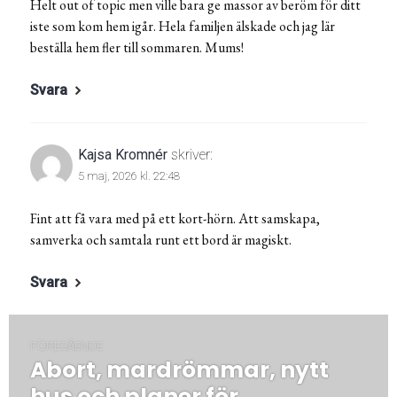
Helt out of topic men ville bara ge massor av beröm för ditt
iste som kom hem igår. Hela familjen älskade och jag lär
beställa hem fler till sommaren. Mums!
Svara
Kajsa Kromnér
skriver:
5 maj, 2026 kl. 22:48
Fint att få vara med på ett kort-hörn. Att samskapa,
samverka och samtala runt ett bord är magiskt.
Svara
Inläggsnavigering
FÖREGÅENDE
Abort, mardrömmar, nytt
Föregående
post:
hus och planer för