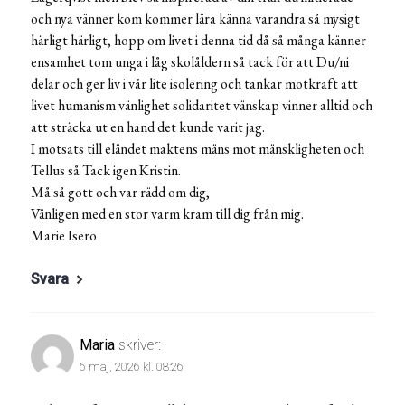
och nya vänner kom kommer lära känna varandra så mysigt
härligt härligt, hopp om livet i denna tid då så många känner
ensamhet tom unga i låg skolåldern så tack för att Du/ni
delar och ger liv i vår lite isolering och tankar motkraft att
livet humanism vänlighet solidaritet vänskap vinner alltid och
att sträcka ut en hand det kunde varit jag.
I motsats till eländet maktens mäns mot mänskligheten och
Tellus så Tack igen Kristin.
Må så gott och var rädd om dig,
Vänligen med en stor varm kram till dig från mig.
Marie Isero
Svara
Maria
skriver:
6 maj, 2026 kl. 08:26