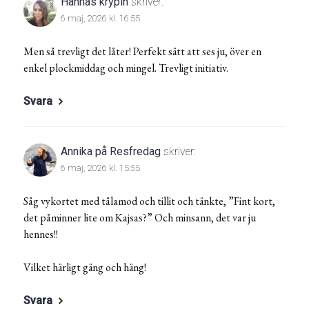
Hannas krypin
skriver:
6 maj, 2026 kl. 16:55
Men så trevligt det låter! Perfekt sätt att ses ju, över en
enkel plockmiddag och mingel. Trevligt initiativ.
Svara
Annika på Resfredag
skriver:
6 maj, 2026 kl. 15:55
Såg vykortet med tålamod och tillit och tänkte, ”Fint kort,
det påminner lite om Kajsas?” Och minsann, det var ju
hennes!!
Vilket härligt gäng och häng!
Svara