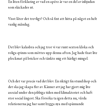
En liten förklaring av vad en apéro är var en del av inbjudan
som skickades ut.
Visst låter det trevligt? Och så fint att hitta på något en helt
vanlig måndag.
Det blev kalasbra och jag tror vi var runt sexton kloka och
roliga qvinns som möttes upp denna afton. Jag hade fixat lite
plockmat på brickor och tänkte mig ett härligt mingel.
Och det var precis vad det blev. En riktigt fin stund ihop och
det ska jag skapa fler av. Känner att jag har gjort mig lite
asocial under den jobbiga tiden med klimakteriet och haft
stor social ångest. Ska försöka ta igen detta nu, vårda
relationerna jag har samt bygga nya med spännande