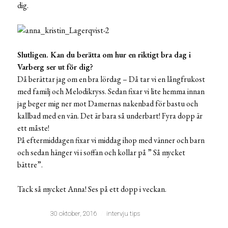
dig.
Slutligen. Kan du berätta om hur en riktigt bra dag i
Varberg ser ut för dig?
Då berättar jag om en bra lördag – Då tar vi en långfrukost
med familj och Melodikryss. Sedan fixar vi lite hemma innan
jag beger mig ner mot Damernas nakenbad för bastu och
kallbad med en vän. Det är bara så underbart! Fyra dopp är
ett måste!
På eftermiddagen fixar vi middag ihop med vänner och barn
och sedan hänger vi i soffan och kollar på ” Så mycket
bättre”.
Tack så mycket Anna! Ses på ett dopp i veckan.
30 oktober, 2016
intervju tips