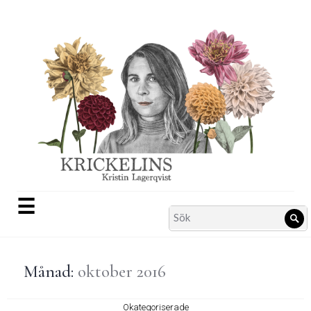
Skip
to
content
☰
Search
Sö
for:
Månad:
oktober 2016
Okategoriserade