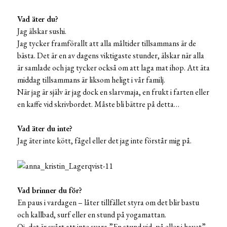
Vad äter du?
Jag älskar sushi.
Jag tycker framförallt att alla måltider tillsammans är de
bästa. Det är en av dagens viktigaste stunder, älskar när alla
är samlade och jag tycker också om att laga mat ihop. Att äta
middag tillsammans är liksom heligt i vår familj.
När jag är själv är jag dock en slarvmaja, en frukt i farten eller
en kaffe vid skrivbordet. Måste bli bättre på detta…
Vad äter du inte?
Jag äter inte kött, fågel eller det jag inte förstår mig på.
Vad brinner du för?
En paus i vardagen – låter tillfället styra om det blir bastu
och kallbad, surf eller en stund på yogamattan.
Oj, det är svårt att inte svara ”En stund vid, på eller i havet”