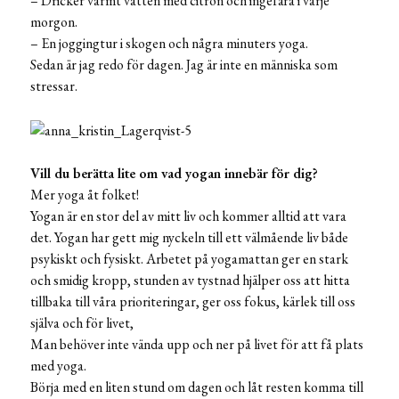
– Dricker varmt vatten med citron och ingefära i varje
morgon.
– En joggingtur i skogen och några minuters yoga.
Sedan är jag redo för dagen. Jag är inte en människa som
stressar.
Vill du berätta lite om vad yogan innebär för dig?
Mer yoga åt folket!
Yogan är en stor del av mitt liv och kommer alltid att vara
det. Yogan har gett mig nyckeln till ett välmående liv både
psykiskt och fysiskt. Arbetet på yogamattan ger en stark
och smidig kropp, stunden av tystnad hjälper oss att hitta
tillbaka till våra prioriteringar, ger oss fokus, kärlek till oss
själva och för livet,
Man behöver inte vända upp och ner på livet för att få plats
med yoga.
Börja med en liten stund om dagen och låt resten komma till