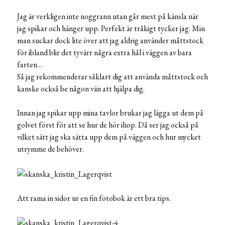
Jag är verkligen inte noggrann utan går mest på känsla när
jag spikar och hänger upp. Perfekt är tråkigt tycker jag. Min
man suckar dock lite över att jag aldrig använder måttstock
för ibland blir det tyvärr några extra hål i väggen av bara
farten…
Så jag rekommenderar såklart dig att använda måttstock och
kanske också be någon vän att hjälpa dig.
Innan jag spikar upp mina tavlor brukar jag lägga ut dem på
golvet först för att se hur de hör ihop. Då ser jag också på
vilket sätt jag ska sätta upp dem på väggen och hur mycket
utrymme de behöver.
Att rama in sidor ur en fin fotobok är ett bra tips.