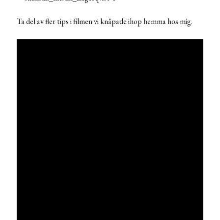
Ta del av fler tips i filmen vi knåpade ihop hemma hos mig.