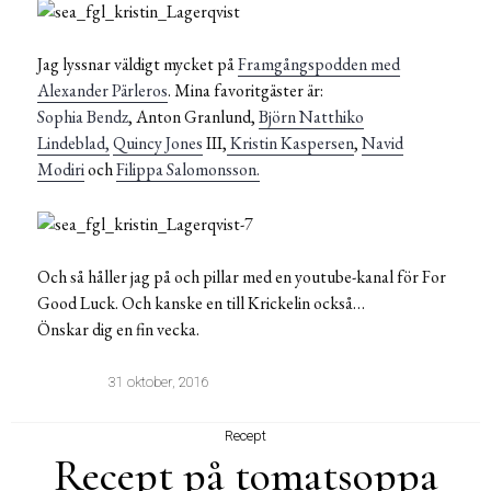
Jag lyssnar väldigt mycket på
Framgångspodden med
Alexander Pärleros
. Mina favoritgäster är:
Sophia Bendz
, Anton Granlund,
Björn Natthiko
Lindeblad,
Quincy Jones
III,
Kristin Kaspersen
,
Navid
Modiri
och
Filippa Salomonsson.
Och så håller jag på och pillar med en youtube-kanal för For
Good Luck. Och kanske en till Krickelin också…
Önskar dig en fin vecka.
31 oktober, 2016
Recept
Recept på tomatsoppa