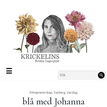
Skip
to
content
☰
Search
Sö
for:
Entreprenörskap
,
Varberg
,
Vardag
blå med Johanna