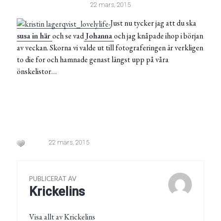
22 mars, 2015
Just nu tycker jag att du ska
susa in här
och se vad
Johanna
och jag knåpade ihop i början
av veckan. Skorna vi valde ut till fotograferingen är verkligen
to die for och hamnade genast längst upp på våra
önskelistor…
22 mars, 2015
PUBLICERAT AV
Krickelins
Visa allt av Krickelins