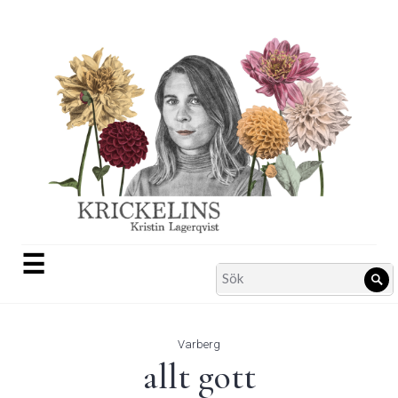
Skip
to
content
☰
Search
Sö
for:
Varberg
allt gott