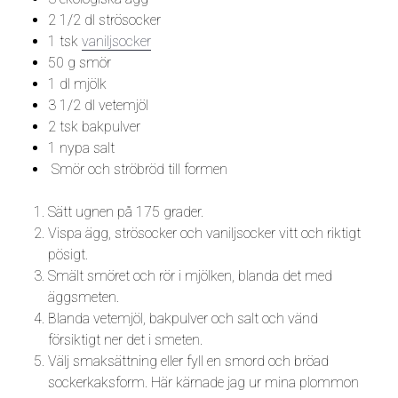
2 1/2 dl strösocker
1 tsk
vaniljsocker
50 g smör
1 dl mjölk
3 1/2 dl vetemjöl
2 tsk bakpulver
1 nypa salt
Smör och ströbröd till formen
Sätt ugnen på 175 grader.
Vispa ägg, strösocker och vaniljsocker vitt och riktigt
pösigt.
Smält smöret och rör i mjölken, blanda det med
äggsmeten.
Blanda vetemjöl, bakpulver och salt och vänd
försiktigt ner det i smeten.
Välj smaksättning eller fyll en smord och bröad
sockerkaksform. Här kärnade jag ur mina plommon