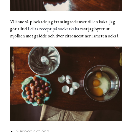
Väl inne så plockade jag fram ingredienser till en kaka. Jag
gör alltid
Leilas recept på sockerkaka
fast jag byter ut
mjölken mot grädde och river citroncest ner i smeten också.
3 ekologiska ägg