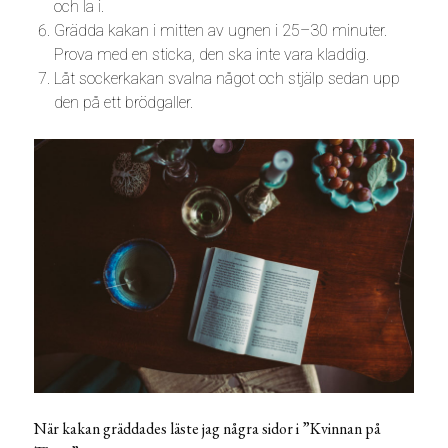
och la i.
Grädda kakan i mitten av ugnen i 25–30 minuter.
Prova med en sticka, den ska inte vara kladdig.
Låt sockerkakan svalna något och stjälp sedan upp
den på ett brödgaller.
När kakan gräddades läste jag några sidor i ”Kvinnan på