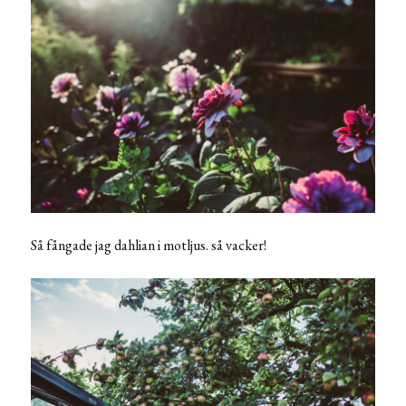
Så fångade jag dahlian i motljus. så vacker!