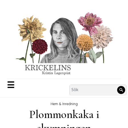
Skip
to
content
☰
Search
Sö
for:
Hem & Inredning
Plommonkaka i