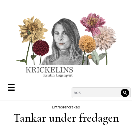
Skip
to
content
☰
Search
Sö
for:
Entreprenörskap
Tankar under fredagen