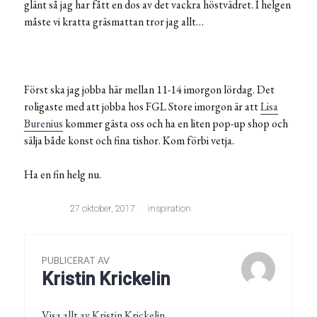
glänt så jag har fått en dos av det vackra höstvädret. I helgen
måste vi kratta gräsmattan tror jag allt…
Först ska jag jobba här mellan 11-14 imorgon lördag. Det
roligaste med att jobba hos FGL Store imorgon är att
Lisa
Burenius
kommer gästa oss och ha en liten pop-up shop och
sälja både konst och fina tishor. Kom förbi vetja.
Ha en fin helg nu.
27 oktober, 2017
inspiration
PUBLICERAT AV
Kristin Krickelin
Visa allt av Kristin Krickelin