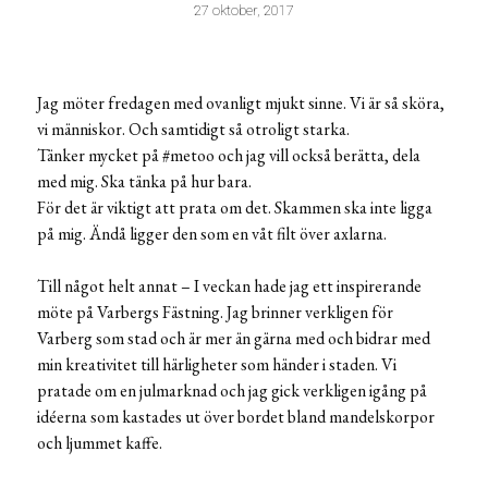
27 oktober, 2017
Jag möter fredagen med ovanligt mjukt sinne. Vi är så sköra,
vi människor. Och samtidigt så otroligt starka.
Tänker mycket på #metoo och jag vill också berätta, dela
med mig. Ska tänka på hur bara.
För det är viktigt att prata om det. Skammen ska inte ligga
på mig. Ändå ligger den som en våt filt över axlarna.
Till något helt annat – I veckan hade jag ett inspirerande
möte på Varbergs Fästning. Jag brinner verkligen för
Varberg som stad och är mer än gärna med och bidrar med
min kreativitet till härligheter som händer i staden. Vi
pratade om en julmarknad och jag gick verkligen igång på
idéerna som kastades ut över bordet bland mandelskorpor
och ljummet kaffe.