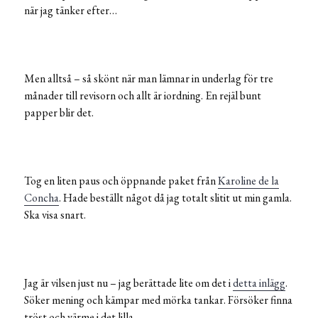
när jag tänker efter…
Men alltså – så skönt när man lämnar in underlag för tre
månader till revisorn och allt är iordning. En rejäl bunt
papper blir det.
Tog en liten paus och öppnande paket från
Karoline de la
Concha
. Hade beställt något då jag totalt slitit ut min gamla.
Ska visa snart.
Jag är vilsen just nu – jag berättade lite om det i
detta inlägg
.
Söker mening och kämpar med mörka tankar. Försöker finna
tröst och värme i det lilla.