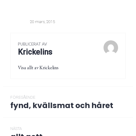
20 mars, 2015
PUBLICERAT AV
Krickelins
Visa allt av Krickelins
Inläggsnavigering
FÖREGÅENDE
fynd, kvällsmat och håret
Föregående
post:
NÄSTA
Nästa