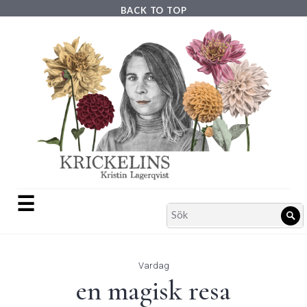
Skip
BACK TO TOP
to
content
☰
Search
Sö
for:
Vardag
en magisk resa