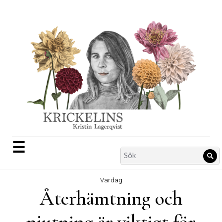
Skip
to
content
☰
Search
Sö
for:
Vardag
Återhämtning och