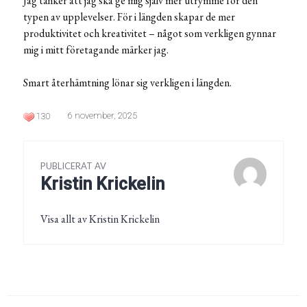
Jag tänker att jag ska ge mig själv mer utrymme för den
typen av upplevelser. För i längden skapar de mer
produktivitet och kreativitet – något som verkligen gynnar
mig i mitt företagande märker jag.
Smart återhämtning lönar sig verkligen i längden.
6 november, 2025
130
PUBLICERAT AV
Kristin Krickelin
Visa allt av Kristin Krickelin