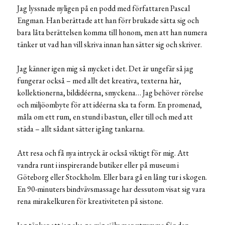
Jag lyssnade nyligen på en podd med författaren Pascal
Engman. Han berättade att han förr brukade sätta sig och
bara låta berättelsen komma till honom, men att han numera
tänker ut vad han vill skriva innan han sätter sig och skriver.
Jag känner igen mig så mycket i det. Det är ungefär så jag
fungerar också – med allt det kreativa, texterna här,
kollektionerna, bildidéerna, smyckena… Jag behöver rörelse
och miljöombyte för att idéerna ska ta form. En promenad,
måla om ett rum, en stund i bastun, eller till och med att
städa – allt sådant sätter igång tankarna.
Att resa och få nya intryck är också viktigt för mig. Att
vandra runt i inspirerande butiker eller på museum i
Göteborg eller Stockholm. Eller bara gå en lång tur i skogen.
En 90-minuters bindvävsmassage har dessutom visat sig vara
rena mirakelkuren för kreativiteten på sistone.