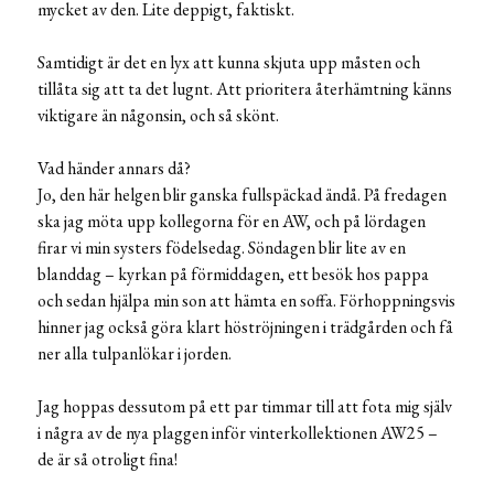
mycket av den. Lite deppigt, faktiskt.
Samtidigt är det en lyx att kunna skjuta upp måsten och
tillåta sig att ta det lugnt. Att prioritera återhämtning känns
viktigare än någonsin, och så skönt.
Vad händer annars då?
Jo, den här helgen blir ganska fullspäckad ändå. På fredagen
ska jag möta upp kollegorna för en AW, och på lördagen
firar vi min systers födelsedag. Söndagen blir lite av en
blanddag – kyrkan på förmiddagen, ett besök hos pappa
och sedan hjälpa min son att hämta en soffa. Förhoppningsvis
hinner jag också göra klart höströjningen i trädgården och få
ner alla tulpanlökar i jorden.
Jag hoppas dessutom på ett par timmar till att fota mig själv
i några av de nya plaggen inför vinterkollektionen AW25 –
de är så otroligt fina!