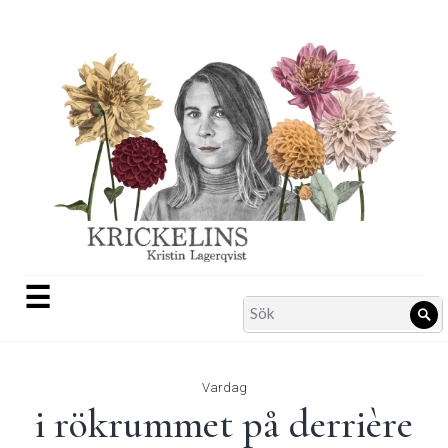
Skip
to
content
☰
Search
Sö
for:
Vardag
i rökrummet på derrière