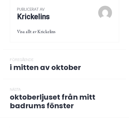
PUBLICERAT AV
Krickelins
Visa allt av Krickelins
Inläggsnavigering
FÖREGÅENDE
i mitten av oktober
Föregående
post:
NÄSTA
oktoberljuset från mitt
Nästa
post:
badrums fönster
/