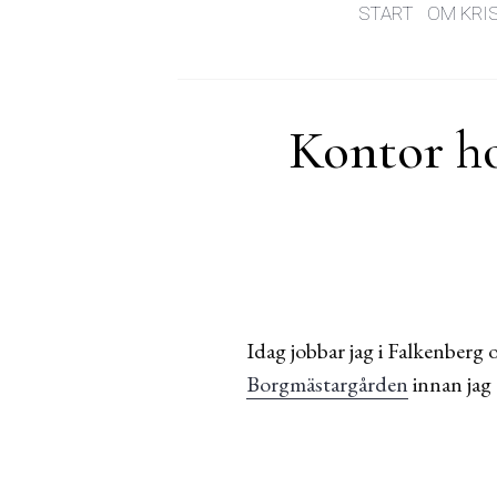
START
OM KRI
Kontor ho
Idag jobbar jag i Falkenberg 
Borgmästargården
innan jag 