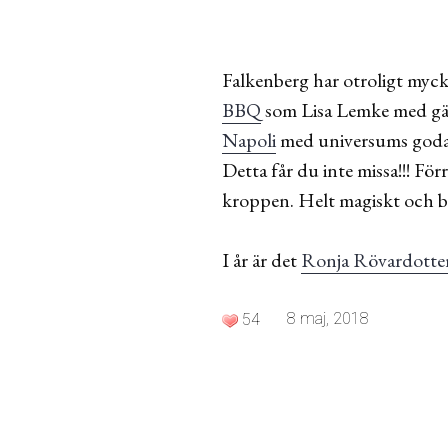
Falkenberg har otroligt mycke
BBQ
som Lisa Lemke med gän
Napoli
med universums godast
Detta får du inte missa!!! Fö
kroppen. Helt magiskt och ba
I år är det
Ronja Rövardotte
8 maj, 2018
54