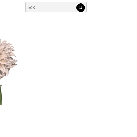
Search
Sök
for: