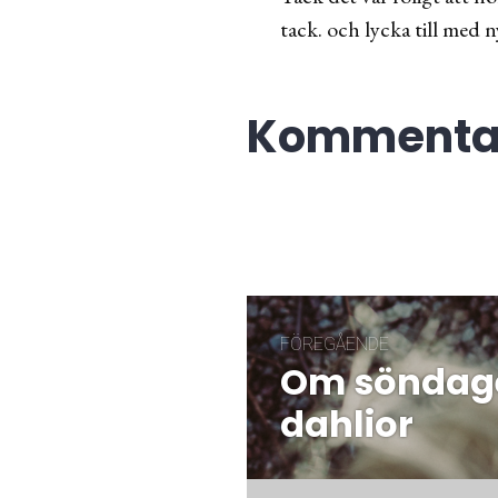
tack. och lycka till med
Kommentar
Inläggsnaviger
FÖREGÅENDE
Om söndagen
Föregående
post:
dahlior