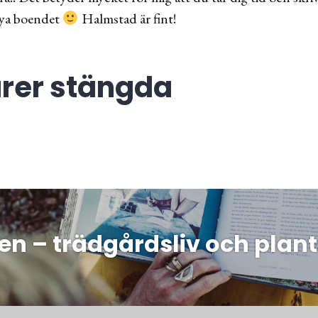
 nya boendet
Halmstad är fint!
er stängda
ing
 – trädgårdsliv och plant