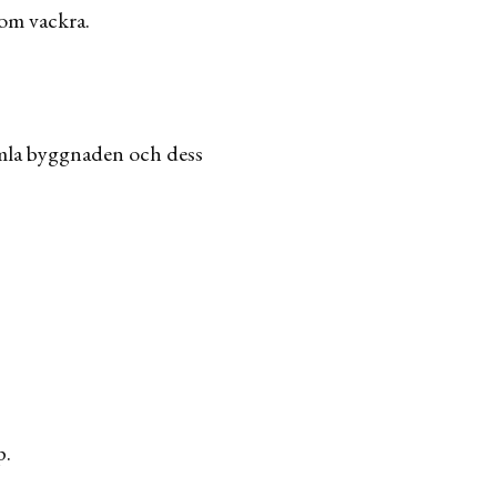
som vackra.
mla byggnaden och dess
p.