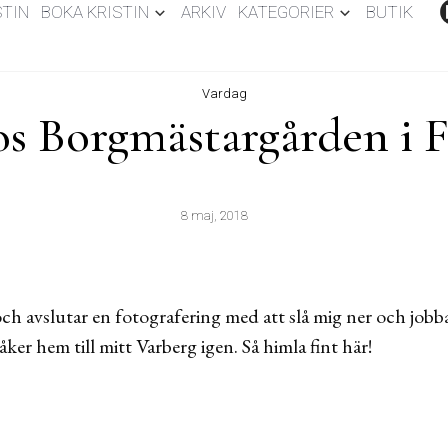
STIN
BOKA KRISTIN
ARKIV
KATEGORIER
BUTIK
Vardag
s Borgmästargården i 
8 maj, 2018
och avslutar en fotografering med att slå mig ner och job
åker hem till mitt Varberg igen. Så himla fint här!