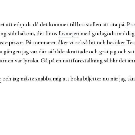
t att erbjuda då det kommer till bra ställen att äta på.
Pro
g står bakom, det finns
Lismejeri
med gudagoda middaga
e pizzor. På sommaren åker vi också hit och besöker Tea
rra gången jag var där så både skrattade och grät jag och s
rnen var lyriska. Gå på en nattföreställning så blir det 
r
och jag måste snabba mig att boka biljetter nu när jag tän