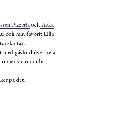
sten Pizzeria
och
Aska
r och min favorit
Lilla
tergläntan.
att med gåshud över hela
ännu mer spännande.
ker på det.