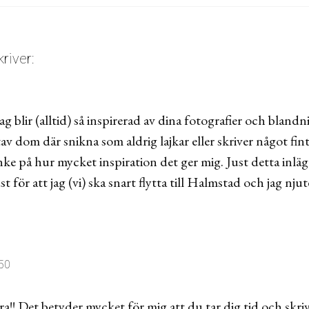
kriver:
Jag blir (alltid) så inspirerad av dina fotografier och blandn
v dom där snikna som aldrig lajkar eller skriver något fint
e på hur mycket inspiration det ger mig. Just detta inlägg 
t för att jag (vi) ska snart flytta till Halmstad och jag njut
:50
ra!! Det betyder mycket för mig att du tar dig tid och skriv