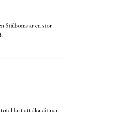
en Stålboms är en stor
d.
otal lust att åka dit när