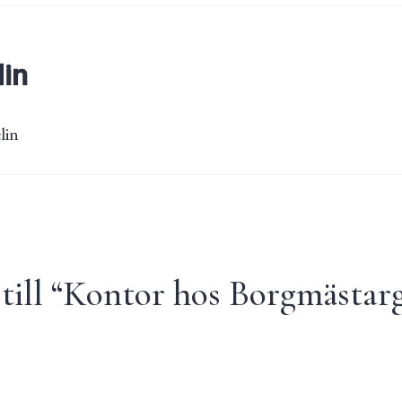
lin
lin
ill “
Kontor hos Borgmästarg