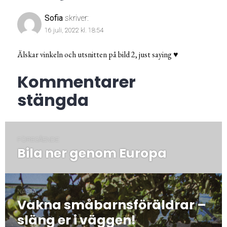
Sofia
skriver:
16 juli, 2022 kl. 18:54
Älskar vinkeln och utsnitten på bild 2, just saying ♥️
Kommentarer
stängda
Inläggsnavigering
FÖREGÅENDE
Bila ner genom Europa
Föregående
post:
NÄSTA
Vakna småbarnsföräldrar –
Nästa
post:
släng er i väggen!